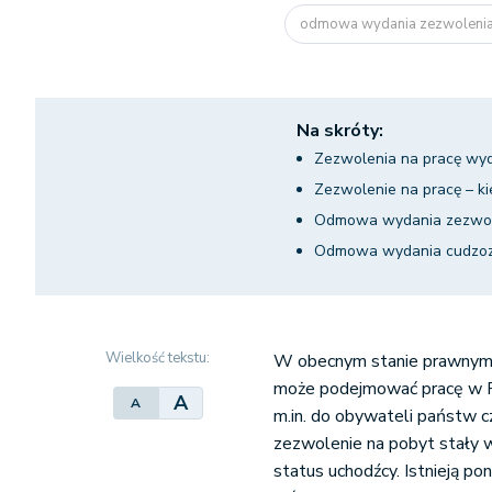
odmowa wydania zezwolenia
Na skróty:
Zezwolenia na pracę w
Zezwolenie na pracę – k
Odmowa wydania zezwolen
Odmowa wydania cudzoz
Wielkość tekstu:
W obecnym stanie prawnym 
może podejmować pracę w Po
A
A
m.in. do obywateli państw c
zezwolenie na pobyt stały w
status uchodźcy. Istnieją p