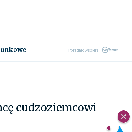
chunkowe
Poradnik wspiera
acę cudzoziemcowi