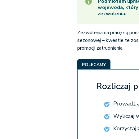
Podmiotem upraw
wojewoda, który
zezwolenia.
Zezwolenia na pracę są pon
sezonowej – kwestie te zo
promocji zatrudnienia.
POLECAMY
Rozliczaj 
Prowadź a
Wyliczaj 
Korzystaj