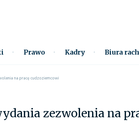
i
Prawo
Kadry
Biura ra
lenia na pracę cudzoziemcowi
dania zezwolenia na pr