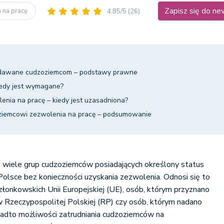
Zapisz się do ne
 na pracę
4.85/5
(26)
ydawane cudzoziemcom – podstawy prawne
iedy jest wymagane?
ia na pracę – kiedy jest uzasadniona?
iemcowi zezwolenia na pracę – podsumowanie
wiele grup cudzoziemców posiadających określony status
lsce bez konieczności uzyskania zezwolenia. Odnosi się to
złonkowskich Unii Europejskiej (UE), osób, którym przyznano
 Rzeczypospolitej Polskiej (RP) czy osób, którym nadano
onadto możliwości zatrudniania cudzoziemców na