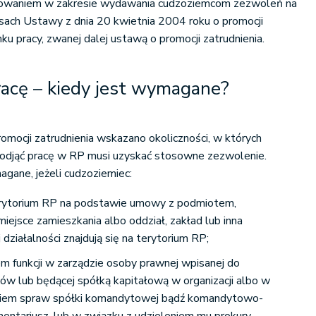
powaniem w zakresie wydawania cudzoziemcom zezwoleń na
sach Ustawy z dnia 20 kwietnia 2004 roku o promocji
ynku pracy, zwanej dalej ustawą o promocji zatrudnienia.
racę – kiedy jest wymagane?
romocji zatrudnienia wskazano okoliczności, w których
podjąć pracę w RP musi uzyskać stosowne zezwolenie.
agane, jeżeli cudzoziemiec:
erytorium RP na podstawie umowy z podmiotem,
miejsce zamieszkania albo oddział, zakład lub inna
działalności znajdują się na terytorium RP;
em funkcji w zarządzie osoby prawnej wpisanej do
ców lub będącej spółką kapitałową w organizacji albo w
niem spraw spółki komandytowej bądź komandytowo-