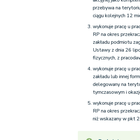
akcyjnej jako komplem
przebywa na terytori
ciągu kolejnych 12 mi
wykonuje pracę u pra
RP na okres przekrac
zakładu podmiotu za
Ustawy z dnia 26 li
fizycznych, z pracod
wykonuje pracę u pra
zakładu lub innej for
delegowany na terytor
tymczasowym i okazj
wykonuje pracę u pra
RP na okres przekracz
niż wskazany w pkt 2