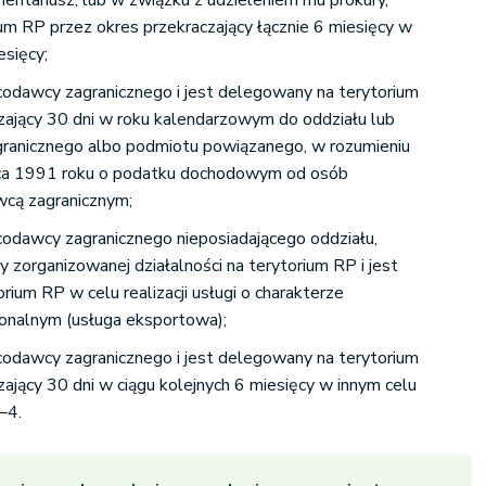
entariusz, lub w związku z udzieleniem mu prokury,
um RP przez okres przekraczający łącznie 6 miesięcy w
esięcy;
codawcy zagranicznego i jest delegowany na terytorium
zający 30 dni w roku kalendarzowym do oddziału lub
granicznego albo podmiotu powiązanego, w rozumieniu
pca 1991 roku o podatku dochodowym od osób
awcą zagranicznym;
codawcy zagranicznego nieposiadającego oddziału,
my zorganizowanej działalności na terytorium RP i jest
ium RP w celu realizacji usługi o charakterze
onalnym (usługa eksportowa);
codawcy zagranicznego i jest delegowany na terytorium
ający 30 dni w ciągu kolejnych 6 miesięcy w innym celu
–4.