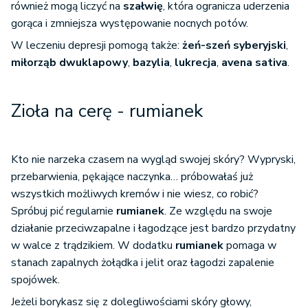
również mogą liczyć na
szałwię
, która ogranicza uderzenia
gorąca i zmniejsza występowanie nocnych potów.
W leczeniu depresji pomogą także:
żeń-szeń syberyjski
,
miłorząb dwuklapowy
,
bazylia
,
lukrecja
,
avena sativa
.
Zioła na cerę - rumianek
Kto nie narzeka czasem na wygląd swojej skóry? Wypryski,
przebarwienia, pękające naczynka… próbowałaś już
wszystkich możliwych kremów i nie wiesz, co robić?
Spróbuj pić regularnie
rumianek
. Ze względu na swoje
działanie przeciwzapalne i łagodzące jest bardzo przydatny
w walce z trądzikiem. W dodatku
rumianek
pomaga w
stanach zapalnych żołądka i jelit oraz łagodzi zapalenie
spojówek.
Jeżeli borykasz się z dolegliwościami skóry głowy,