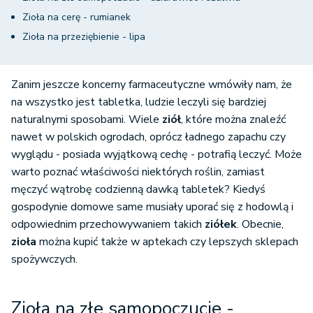
Zioła na cerę - rumianek
Zioła na przeziębienie - lipa
Zanim jeszcze koncerny farmaceutyczne wmówiły nam, że
na wszystko jest tabletka, ludzie leczyli się bardziej
naturalnymi sposobami. Wiele
ziół
, które można znaleźć
nawet w polskich ogrodach, oprócz ładnego zapachu czy
wyglądu - posiada wyjątkową cechę - potrafią leczyć. Może
warto poznać właściwości niektórych roślin, zamiast
męczyć wątrobę codzienną dawką tabletek? Kiedyś
gospodynie domowe same musiały uporać się z hodowlą i
odpowiednim przechowywaniem takich
ziółek
. Obecnie,
zioła
można kupić także w aptekach czy lepszych sklepach
spożywczych.
Zioła na złe samopoczucie -