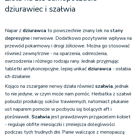
dziurawiec i szałwia
Napar z
dziurawca
to powszechnie znany lek na
stany
depresyjne
i nerwowe. Dodatkowo pozytywnie wpływa na
przewód pokarmowy i drogi żółciowe. Można go stosować
również zewnętrznie - na oparzenia, odmrożenia,
owrzodzenia i różnego rodzaju rany. Jednak przyjmując
tabletki antykoncepcyjne, lepiej unikać
dziurawca
- osłabia
ich działanie.
Kojąco na zszargane nerwy działa również
szałwia
, jednak
to nie jedyne, w czym może nam pomóc. Herbatka z szałwii
pobudzi produkcję soków trawiennych, natomiast płukanie
ust naparem pomoże w pozbyciu się bolących aft i
pleśniawek.
Szałwia
jest prawdziwym przyjacielem kobiet
- reguluje obfite miesiączki i zmniejsza dolegliwości
podczas tych trudnych dni. Panie walczące z menopauzą