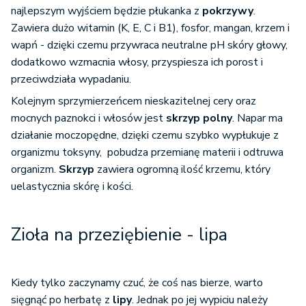
najlepszym wyjściem będzie płukanka z
pokrzywy
.
Zawiera dużo witamin (K, E, C i B1), fosfor, mangan, krzem i
wapń - dzięki czemu przywraca neutralne pH skóry głowy,
dodatkowo wzmacnia włosy, przyspiesza ich porost i
przeciwdziała wypadaniu.
Kolejnym sprzymierzeńcem nieskazitelnej cery oraz
mocnych paznokci i włosów jest
skrzyp polny
. Napar ma
działanie moczopędne, dzięki czemu szybko wypłukuje z
organizmu toksyny, pobudza przemianę materii i odtruwa
organizm.
Skrzyp
zawiera ogromną ilość krzemu, który
uelastycznia skórę i kości.
Zioła na przeziębienie - lipa
Kiedy tylko zaczynamy czuć, że coś nas bierze, warto
sięgnąć po herbatę z
lipy
. Jednak po jej wypiciu należy