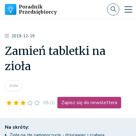
Poradnik
Przedsiębiorcy
2019-12-19
Zamień tabletki na
zioła
zioła
Zapisz się do newslettera
3/5
(1)
Na skróty:
Zioła na złe samopoczucie - dziurawiec i szałwia