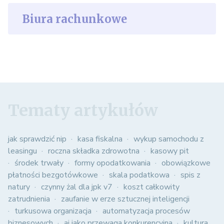
Biura rachunkowe
Tematy artykułów
jak sprawdzić nip
kasa fiskalna
wykup samochodu z
leasingu
roczna składka zdrowotna
kasowy pit
środek trwały
formy opodatkowania
obowiązkowe
płatności bezgotówkowe
skala podatkowa
spis z
natury
czynny żal dla jpk v7
koszt całkowity
zatrudnienia
zaufanie w erze sztucznej inteligencji
turkusowa organizacja
automatyzacja procesów
biznesowych
ai jako przewaga konkurencyjna
kultura