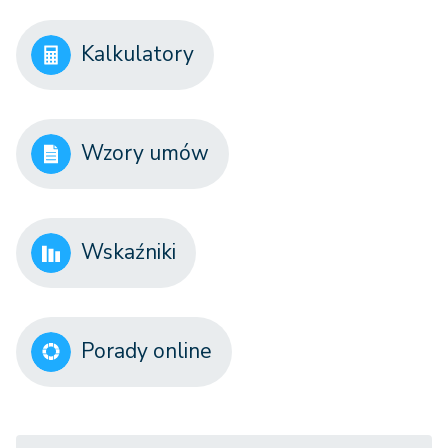
Kalkulatory
Wzory umów
Wskaźniki
Porady online