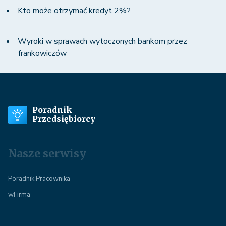
Kto może otrzymać kredyt 2%?
Wyroki w sprawach wytoczonych bankom przez
frankowiczów
Poradnik
Przedsiębiorcy
Nasze serwisy
Poradnik Pracownika
wFirma