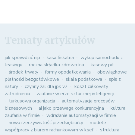
Tematy artykułów
jak sprawdzić nip
kasa fiskalna
wykup samochodu z
leasingu
roczna składka zdrowotna
kasowy pit
środek trwały
formy opodatkowania
obowiązkowe
płatności bezgotówkowe
skala podatkowa
spis z
natury
czynny żal dla jpk v7
koszt całkowity
zatrudnienia
zaufanie w erze sztucznej inteligencji
turkusowa organizacja
automatyzacja procesów
biznesowych
ai jako przewaga konkurencyjna
kultura
zaufania w firmie
wdrażanie automatyzacji w firmie
nowa rzeczywistość przedsiębiorcy
modele
współpracy z biurem rachunkowym w ksef
struktura