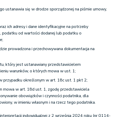
o ustanawia się w drodze sporządzonej na piśmie umowy,
az ich adresy i dane identyfikacyjne na potrzeby
 podatku od wartości dodanej lub podatku o
e;
ędzie prowadzona i przechowywana dokumentacja na
u, który jest ustanawiany przedstawicielem
eniu warunków, o których mowa w ust. 1;
w przypadku określonym w art. 18c ust. 1 pkt 2;
m mowa w art. 18d ust. 1, zgodę przedstawiciela
nywanie obowiązków i czynności podatnika, dla
owiony, w imieniu własnym i na rzecz tego podatnika.
interpretacji indywidualnej z 2 września 2024 roku (nr 0114-