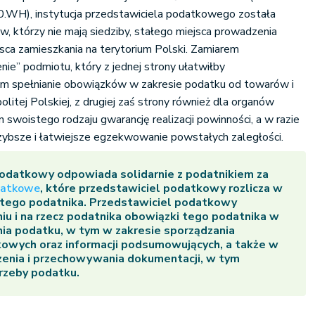
WH), instytucja przedstawiciela podatkowego została
 którzy nie mają siedziby, stałego miejsca prowadzenia
jsca zamieszkania na terytorium Polski. Zamiarem
e” podmiotu, który z jednej strony ułatwiłby
ym spełnianie obowiązków w zakresie podatku od towarów i
litej Polskiej, z drugiej zaś strony również dla organów
 swoistego rodzaju gwarancję realizacji powinności, a w razie
szybsze i łatwiejsze egzekwowanie powstałych zaległości.
podatkowy odpowiada solidarnie z podatnikiem za
datkowe
, które przedstawiciel podatkowy rozlicza w
cz tego podatnika. Przedstawiciel podatkowy
iu i na rzecz podatnika obowiązki tego podatnika w
ania podatku, w tym w zakresie sporządzania
kowych oraz informacji podsumowujących, a także w
zenia i przechowywania dokumentacji, w tym
trzeby podatku.