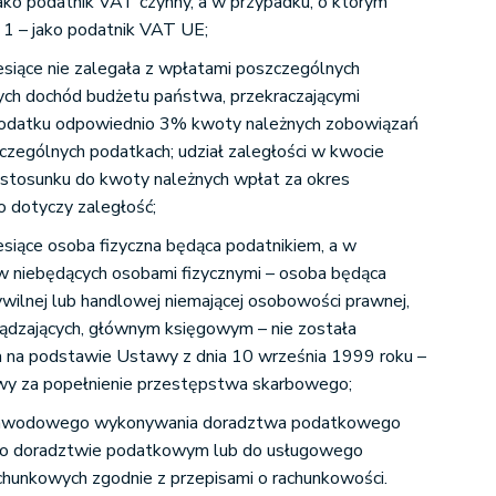
jako podatnik VAT czynny, a w przypadku, o którym
 1 – jako podatnik VAT UE;
esiące nie zalegała z wpłatami poszczególnych
ch dochód budżetu państwa, przekraczającymi
odatku odpowiednio 3% kwoty należnych zobowiązań
zególnych podatkach; udział zaległości w kwocie
 stosunku do kwoty należnych wpłat za okres
o dotyczy zaległość;
esiące osoba fizyczna będąca podatnikiem, a w
w niebędących osobami fizycznymi – osoba będąca
ywilnej lub handlowej niemającej osobowości prawnej,
ądzających, głównym księgowym – nie została
 na podstawie Ustawy z dnia 10 września 1999 roku –
wy za popełnienie przestępstwa skarbowego;
 zawodowego wykonywania doradztwa podatkowego
i o doradztwie podatkowym lub do usługowego
chunkowych zgodnie z przepisami o rachunkowości.