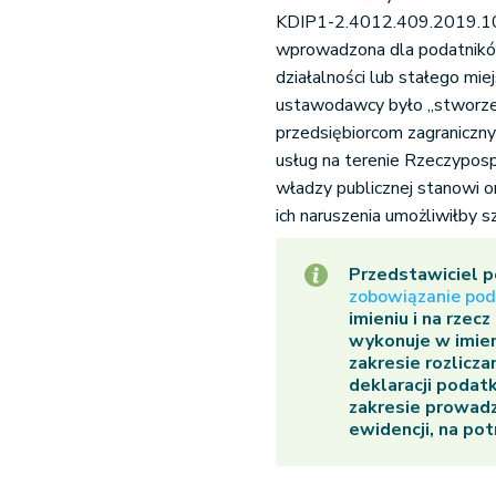
KDIP1-2.4012.409.2019.10.
wprowadzona dla podatników,
działalności lub stałego mie
ustawodawcy było „stworzeni
przedsiębiorcom zagraniczn
usług na terenie Rzeczypospo
władzy publicznej stanowi on
ich naruszenia umożliwiłby 
Przedstawiciel 
zobowiązanie po
imieniu i na rze
wykonuje w imien
zakresie rozlicz
deklaracji podat
zakresie prowad
ewidencji, na po