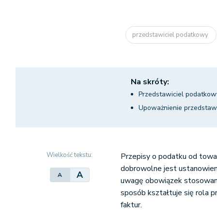
przedstawiciel podatkowy
Na skróty:
Przedstawiciel podatkow
Upoważnienie przedstawi
Wielkość tekstu:
Przepisy o podatku od towa
dobrowolne jest ustanowieni
A
A
uwagę obowiązek stosowania
sposób kształtuje się rola
faktur.