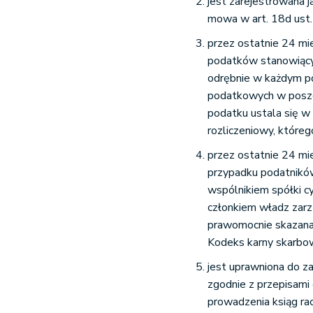
jest zarejestrowana 
mowa w art. 18d ust.
przez ostatnie 24 mi
podatków stanowiący
odrębnie w każdym p
podatkowych w poszc
podatku ustala się w
rozliczeniowy, któreg
przez ostatnie 24 mi
przypadku podatnikó
wspólnikiem spółki c
członkiem władz zarz
prawomocnie skazana
Kodeks karny skarbo
jest uprawniona do
zgodnie z przepisam
prowadzenia ksiąg ra