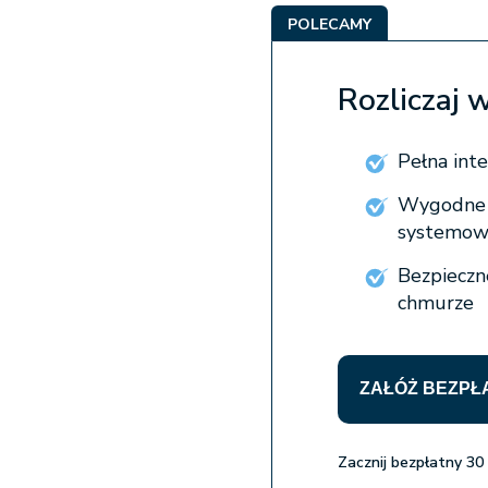
POLECAMY
Rozliczaj 
Pełna int
Wygodne w
systemow
Bezpieczn
chmurze
ZAŁÓŻ BEZPŁ
Zacznij bezpłatny 30