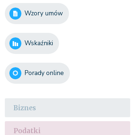
Wzory umów
Wskaźniki
Porady online
Biznes
Podatki