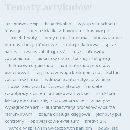
Tematy artykułów
jak sprawdzić nip
kasa fiskalna
wykup samochodu z
leasingu
roczna składka zdrowotna
kasowy pit
środek trwały
formy opodatkowania
obowiązkowe
płatności bezgotówkowe
skala podatkowa
spis z
natury
czynny żal dla jpk v7
koszt całkowity
zatrudnienia
zaufanie w erze sztucznej inteligencji
turkusowa organizacja
automatyzacja procesów
biznesowych
ai jako przewaga konkurencyjna
kultura
zaufania w firmie
wdrażanie automatyzacji w firmie
nowa rzeczywistość przedsiębiorcy
modele
współpracy z biurem rachunkowym w ksef
struktura
faktury elektronicznej
procedura sme
zmiany w
wynagrodzeniach
automatyzacja procesów w biurze
rachunkowym
zdalna obsługa księgowa
jednolity plik
kontrolny
obowiązkowe e-faktury
kredyt 2%
wyroki w sprawach wytoczonych bankom
polski ład