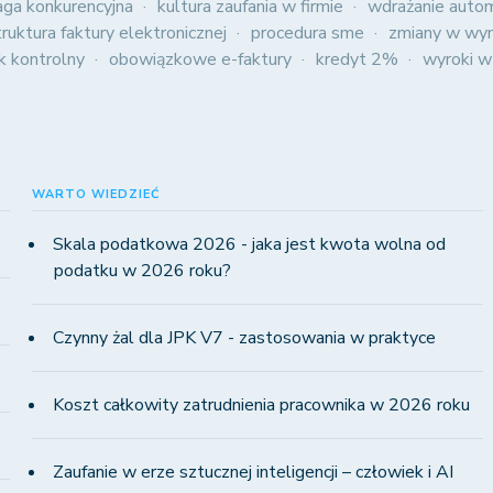
aga konkurencyjna
kultura zaufania w firmie
wdrażanie autom
truktura faktury elektronicznej
procedura sme
zmiany w wyn
ik kontrolny
obowiązkowe e-faktury
kredyt 2%
wyroki w
WARTO WIEDZIEĆ
Skala podatkowa 2026 - jaka jest kwota wolna od
podatku w 2026 roku?
Czynny żal dla JPK V7 - zastosowania w praktyce
Koszt całkowity zatrudnienia pracownika w 2026 roku
Zaufanie w erze sztucznej inteligencji – człowiek i AI