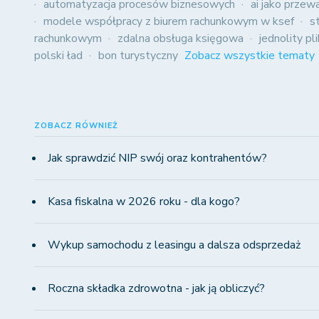
automatyzacja procesów biznesowych
ai jako przew
modele współpracy z biurem rachunkowym w ksef
s
rachunkowym
zdalna obsługa księgowa
jednolity pl
polski ład
bon turystyczny
Zobacz wszystkie tematy
ZOBACZ RÓWNIEŻ
Jak sprawdzić NIP swój oraz kontrahentów?
Kasa fiskalna w 2026 roku - dla kogo?
Wykup samochodu z leasingu a dalsza odsprzedaż
Roczna składka zdrowotna - jak ją obliczyć?