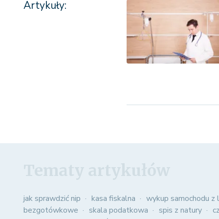
Artykuły:
Tematy artykułów
jak sprawdzić nip
kasa fiskalna
wykup samochodu z l
bezgotówkowe
skala podatkowa
spis z natury
c