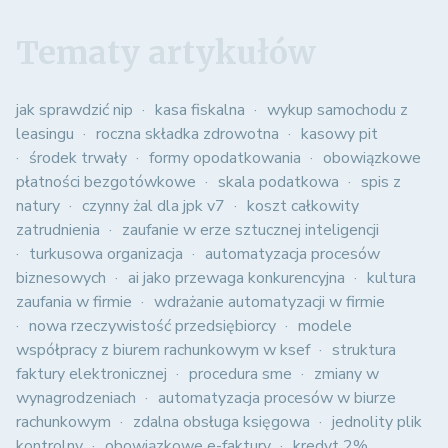
Tematy artykułów
jak sprawdzić nip
kasa fiskalna
wykup samochodu z
leasingu
roczna składka zdrowotna
kasowy pit
środek trwały
formy opodatkowania
obowiązkowe
płatności bezgotówkowe
skala podatkowa
spis z
natury
czynny żal dla jpk v7
koszt całkowity
zatrudnienia
zaufanie w erze sztucznej inteligencji
turkusowa organizacja
automatyzacja procesów
biznesowych
ai jako przewaga konkurencyjna
kultura
zaufania w firmie
wdrażanie automatyzacji w firmie
nowa rzeczywistość przedsiębiorcy
modele
współpracy z biurem rachunkowym w ksef
struktura
faktury elektronicznej
procedura sme
zmiany w
wynagrodzeniach
automatyzacja procesów w biurze
rachunkowym
zdalna obsługa księgowa
jednolity plik
kontrolny
obowiązkowe e-faktury
kredyt 2%