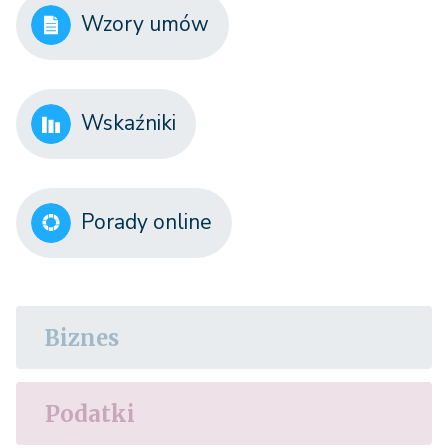
Wzory umów
Wskaźniki
Porady online
Biznes
Podatki