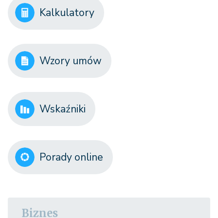
Kalkulatory
Wzory umów
Wskaźniki
Porady online
Biznes