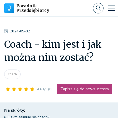
Poradnik
Przedsiębiorcy
2024-05-02
Coach - kim jest i jak
można nim zostać?
coach
Zapisz się do newslettera
4.63/5
(86)
Na skróty:
Czym zajmuje się coach?