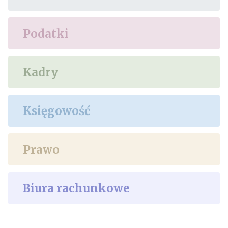
Podatki
Kadry
Księgowość
Prawo
Biura rachunkowe