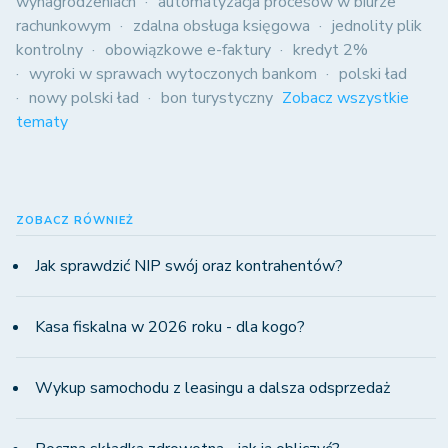
wynagrodzeniach
automatyzacja procesów w biurze
rachunkowym
zdalna obsługa księgowa
jednolity plik
kontrolny
obowiązkowe e-faktury
kredyt 2%
wyroki w sprawach wytoczonych bankom
polski ład
nowy polski ład
bon turystyczny
Zobacz wszystkie
tematy
ZOBACZ RÓWNIEŻ
Jak sprawdzić NIP swój oraz kontrahentów?
Kasa fiskalna w 2026 roku - dla kogo?
Wykup samochodu z leasingu a dalsza odsprzedaż