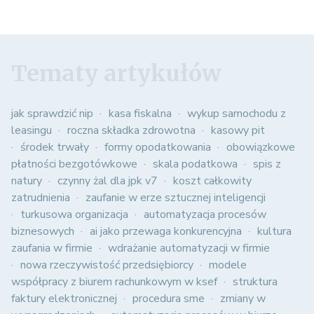
Tematy artykułów
jak sprawdzić nip
kasa fiskalna
wykup samochodu z
leasingu
roczna składka zdrowotna
kasowy pit
środek trwały
formy opodatkowania
obowiązkowe
płatności bezgotówkowe
skala podatkowa
spis z
natury
czynny żal dla jpk v7
koszt całkowity
zatrudnienia
zaufanie w erze sztucznej inteligencji
turkusowa organizacja
automatyzacja procesów
biznesowych
ai jako przewaga konkurencyjna
kultura
zaufania w firmie
wdrażanie automatyzacji w firmie
nowa rzeczywistość przedsiębiorcy
modele
współpracy z biurem rachunkowym w ksef
struktura
faktury elektronicznej
procedura sme
zmiany w