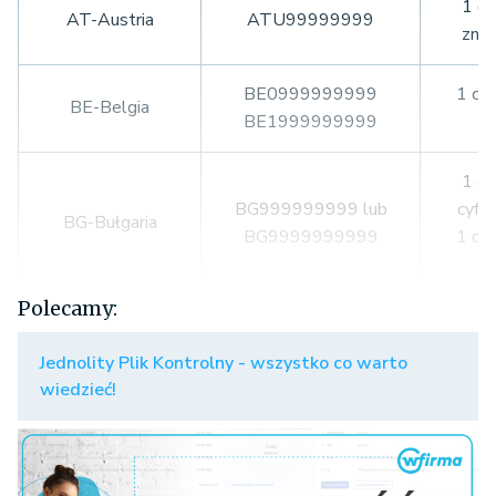
1 ci
AT-Austria
ATU99999999
zna
BE0999999999
1 cią
BE-Belgia
BE1999999999
cy
1 ci
BG999999999 lub
cyfr 
BG-Bułgaria
BG9999999999
1 cią
cy
Polecamy:
1 ci
CY-Cypr
CY99999999L
zna
Jednolity Plik Kontrolny - wszystko co warto
wiedzieć!
CZ99999999 lub
1 ciąg
CZ-Czechy
CZ999999999 lub
lub
CZ9999999999
cy