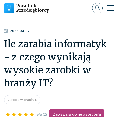
Poradnik
Przedsiębiorcy
2022-04-07
Ile zarabia informatyk
- z czego wynikają
wysokie zarobki w
branży IT?
zarobki w branży it
Zapisz się do newslettera
5/5
(2)