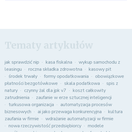
Tematy artykułów
jak sprawdzić nip
kasa fiskalna
wykup samochodu z
leasingu
roczna składka zdrowotna
kasowy pit
środek trwały
formy opodatkowania
obowiązkowe
płatności bezgotówkowe
skala podatkowa
spis z
natury
czynny żal dla jpk v7
koszt całkowity
zatrudnienia
zaufanie w erze sztucznej inteligencji
turkusowa organizacja
automatyzacja procesów
biznesowych
ai jako przewaga konkurencyjna
kultura
zaufania w firmie
wdrażanie automatyzacji w firmie
nowa rzeczywistość przedsiębiorcy
modele