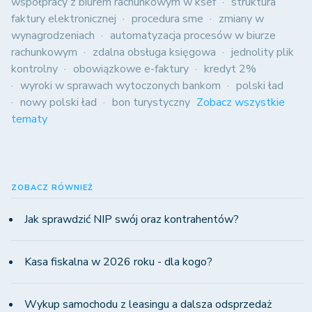
współpracy z biurem rachunkowym w ksef
struktura
faktury elektronicznej
procedura sme
zmiany w
wynagrodzeniach
automatyzacja procesów w biurze
rachunkowym
zdalna obsługa księgowa
jednolity plik
kontrolny
obowiązkowe e-faktury
kredyt 2%
wyroki w sprawach wytoczonych bankom
polski ład
nowy polski ład
bon turystyczny
Zobacz wszystkie
tematy
ZOBACZ RÓWNIEŻ
Jak sprawdzić NIP swój oraz kontrahentów?
Kasa fiskalna w 2026 roku - dla kogo?
Wykup samochodu z leasingu a dalsza odsprzedaż