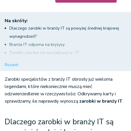
Na skróty:
Dlaczego zarobki w branży IT są powyżej średniej krajowej
wynagrodzeń?
Branża IT odporna na kryzysy
Zarobki zależne od specjalizacji w IT
Ile zarabiają programiści, specjaliści Data Science i
Rozwiń
inżynierowie bezpieczeństwa?
Umowa B2B coraz popularniejsza w branży IT
Zarobki specjalistów z branży IT obrosły już wieloma
Jak wejść do branży IT?
legendami, które niekoniecznie muszą mieć
odzwierciedlenie w rzeczywistości. Odkrywamy karty i
sprawdzamy, ile naprawdę wynoszą
zarobki w branży IT
.
Dlaczego zarobki w branży IT są