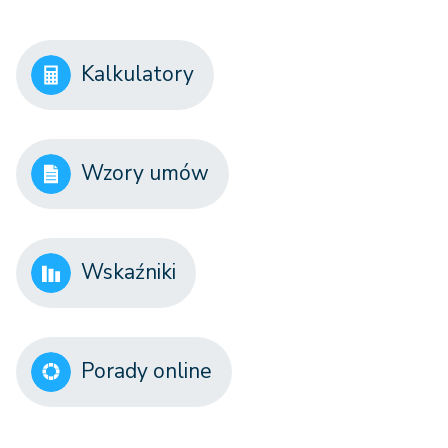
Kalkulatory
Wzory umów
Wskaźniki
Porady online