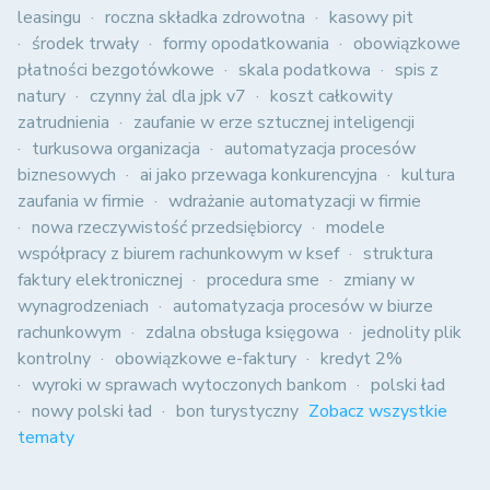
leasingu
roczna składka zdrowotna
kasowy pit
środek trwały
formy opodatkowania
obowiązkowe
płatności bezgotówkowe
skala podatkowa
spis z
natury
czynny żal dla jpk v7
koszt całkowity
zatrudnienia
zaufanie w erze sztucznej inteligencji
turkusowa organizacja
automatyzacja procesów
biznesowych
ai jako przewaga konkurencyjna
kultura
zaufania w firmie
wdrażanie automatyzacji w firmie
nowa rzeczywistość przedsiębiorcy
modele
współpracy z biurem rachunkowym w ksef
struktura
faktury elektronicznej
procedura sme
zmiany w
wynagrodzeniach
automatyzacja procesów w biurze
rachunkowym
zdalna obsługa księgowa
jednolity plik
kontrolny
obowiązkowe e-faktury
kredyt 2%
wyroki w sprawach wytoczonych bankom
polski ład
nowy polski ład
bon turystyczny
Zobacz wszystkie
tematy