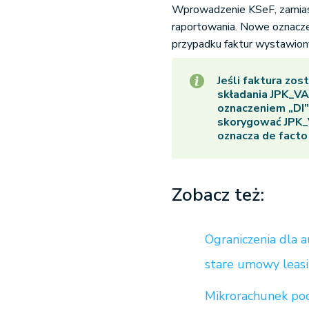
Wprowadzenie KSeF, zamiast
raportowania. Nowe oznacz
przypadku faktur wystawiony
Jeśli faktura zo
składania JPK_VA
oznaczeniem „DI”
skorygować JPK_
oznacza de facto
Zobacz też:
Ograniczenia dla 
stare umowy leasi
Mikrorachunek pod