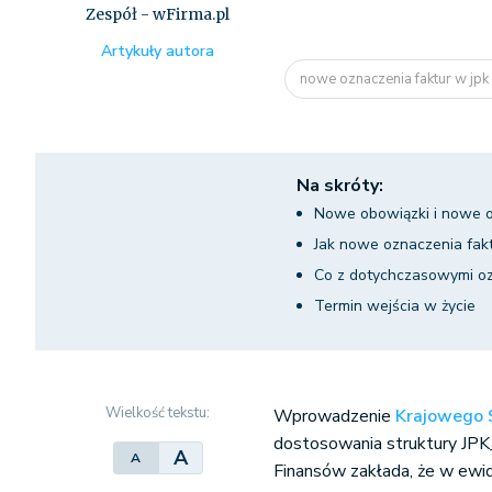
Zespół - wFirma.pl
Artykuły autora
nowe oznaczenia faktur w jpk
Na skróty:
Nowe obowiązki i nowe o
Jak nowe oznaczenia fakt
Co z dotychczasowymi o
Termin wejścia w życie
Wielkość tekstu:
Wprowadzenie
Krajowego 
dostosowania struktury JPK
A
A
Finansów zakłada, że w ewid