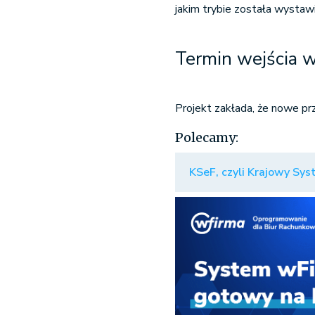
jakim trybie została wystawi
Termin wejścia w
Projekt zakłada, że nowe p
Polecamy:
KSeF, czyli Krajowy Sy