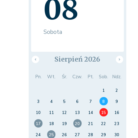
08
Sobota
Sierpień 2026
Pn.
Wt.
Śr.
Czw.
Pt.
Sob.
Ndz.
1
2
3
4
5
6
7
8
9
10
11
12
13
14
15
16
17
18
19
20
21
22
23
24
25
26
27
28
29
30