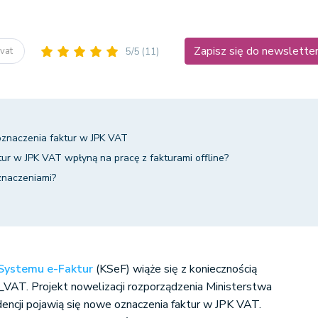
Zapisz się do newslette
 vat
5/5
(11)
znaczenia faktur w JPK VAT
ur w JPK VAT wpłyną na pracę z fakturami offline?
znaczeniami?
Systemu e-Faktur
(KSeF) wiąże się z koniecznością
_VAT. Projekt nowelizacji rozporządzenia Ministerstwa
encji pojawią się nowe oznaczenia faktur w JPK VAT.