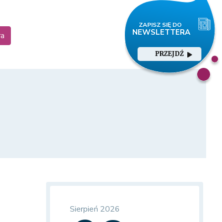
ra
PRZEJDŹ
Sierpień 2026