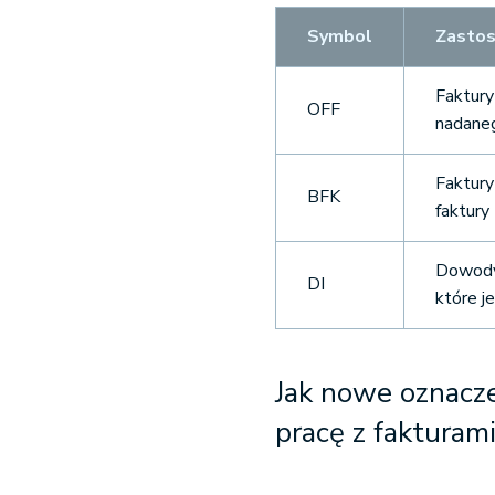
Symbol
Zasto
Faktury
OFF
nadane
Faktury
BFK
faktury 
Dowody 
DI
które j
Jak nowe oznacz
pracę z fakturami