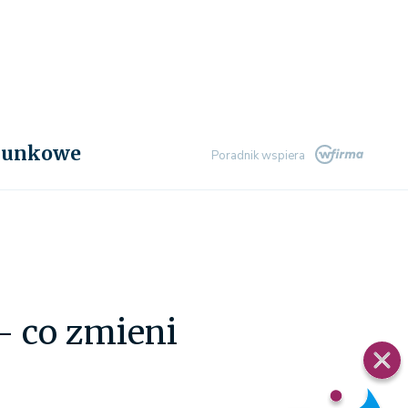
chunkowe
Poradnik wspiera
– co zmieni