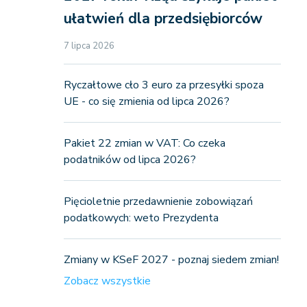
ułatwień dla przedsiębiorców
7 lipca 2026
Ryczałtowe cło 3 euro za przesyłki spoza
UE - co się zmienia od lipca 2026?
Pakiet 22 zmian w VAT: Co czeka
podatników od lipca 2026?
Pięcioletnie przedawnienie zobowiązań
podatkowych: weto Prezydenta
Zmiany w KSeF 2027 - poznaj siedem zmian!
Zobacz wszystkie