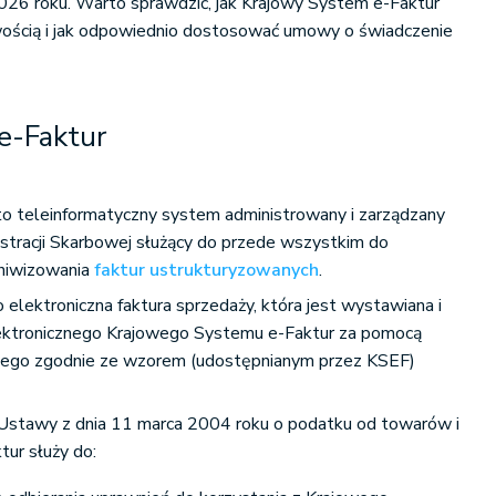
026 roku. Warto sprawdzić, jak Krajowy System e-Faktur
wością i jak odpowiednio dostosować umowy o świadczenie
e-Faktur
o teleinformatyczny system administrowany i zarządzany
stracji Skarbowej służący do przede wszystkim do
rchiwizowania
faktur ustrukturyzowanych
.
 elektroniczna faktura sprzedaży, która jest wystawiana i
ektronicznego Krajowego Systemu e-Faktur za pomocą
wego zgodnie ze wzorem (udostępnianym przez KSEF)
.
1 Ustawy z dnia 11 marca 2004 roku o podatku od towarów i
ur służy do: