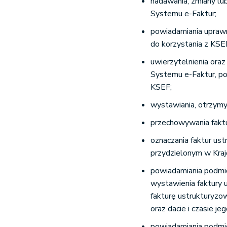
nadawania, zmiany lu
Systemu e-Faktur;
powiadamiania upraw
do korzystania z KSEF
uwierzytelnienia oraz
Systemu e-Faktur, po
KSEF;
wystawiania, otrzymy
przechowywania fakt
oznaczania faktur us
przydzielonym w Kra
powiadamiania podmio
wystawienia faktury 
fakturę ustrukturyz
oraz dacie i czasie je
powiadamiania podmio