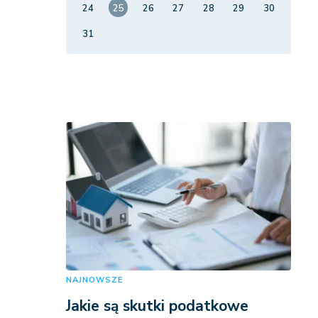
24
25
26
27
28
29
30
31
NAJNOWSZE
Jakie są skutki podatkowe