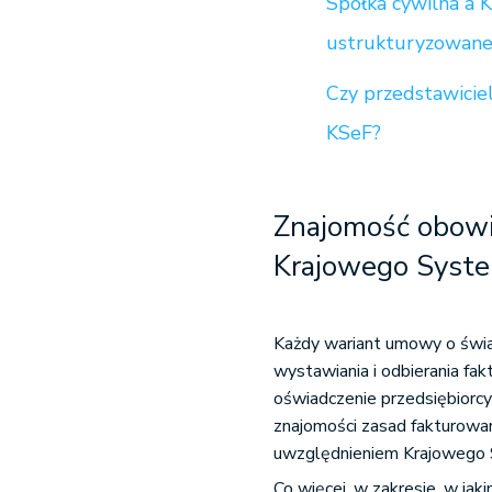
Spółka cywilna a 
ustrukturyzowane
Czy przedstawici
KSeF?
Znajomość obowi
Krajowego Syste
Każdy wariant umowy o świ
wystawiania i odbierania f
oświadczenie przedsiębiorc
znajomości zasad fakturowa
uwzględnieniem Krajowego 
Co więcej, w zakresie, w jak