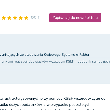
Zapisz się do newslettera
5/5
(1)
ynikających ze stosowania Krajowego Systemu e-Faktur
arunkami realizacji obowiązków względem KSEF – podatnik samodzieln
arunkami realizacji obowiązków względem KSEF – systemy biura i poda
arunkami realizacji obowiązków względem KSEF – podatnik wystawia f
tur ustrukturyzowanych przy pomocy KSEF wszedł w życie od
adku dużych podatników, a w przypadku pozostałych