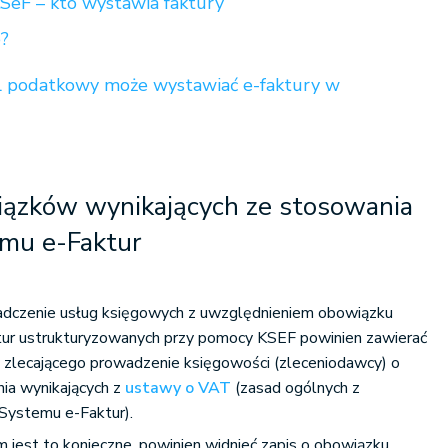
KSeF – kto wystawia faktury
?
el podatkowy może wystawiać e-faktury w
ązków wynikających ze stosowania
mu e-Faktur
adczenie usług księgowych z uwzględnieniem obowiązku
aktur ustrukturyzowanych przy pomocy KSEF powinien zawierać
y zlecającego prowadzenie księgowości (zleceniodawcy) o
nia wynikających z
ustawy o VAT
(zasad ogólnych z
Systemu e-Faktur).
im jest to konieczne, powinien widnieć zapis o obowiązku