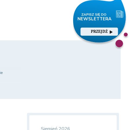
PRZEJDŹ
ie
tnika będą
aktury przy
Sierpień 2026