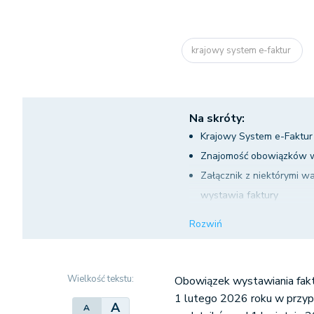
krajowy system e-faktur
Na skróty:
Krajowy System e-Faktur
Znajomość obowiązków w
Załącznik z niektórymi w
wystawia faktury
Załącznik z niektórymi w
Rozwiń
połączone
Załącznik z niektórymi w
pomocy systemu biura
Wielkość tekstu:
Obowiązek wystawiania fak
1 lutego 2026 roku w przyp
A
A