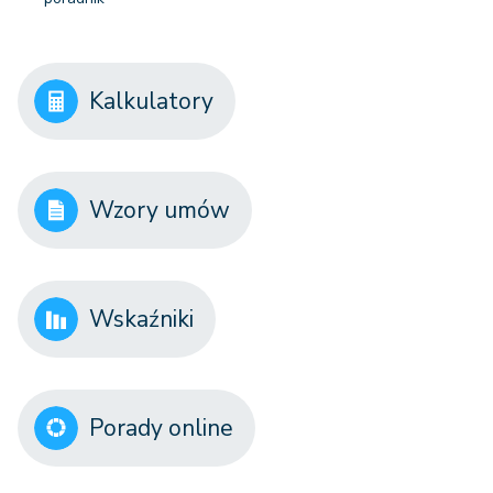
Kalkulatory
Wzory umów
Wskaźniki
Porady online