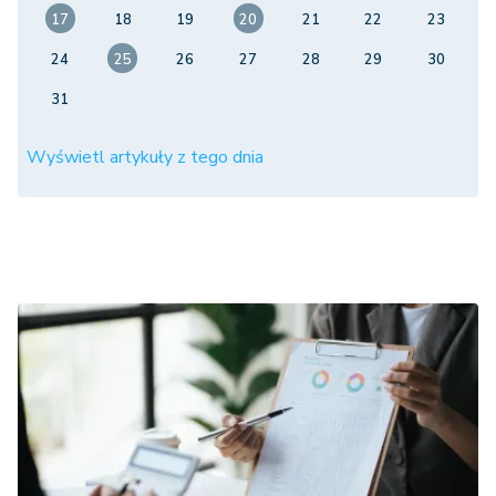
17
18
19
20
21
22
23
24
25
26
27
28
29
30
31
Wyświetl artykuły z tego dnia