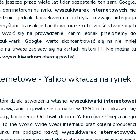
e jeszcze przez wiele lat lider pozostanie ten sam. Google,
m dominatorem na rynku
wyszukiwarek internetowych
, nie
dzinie, jednak konsekwentna polityka rozwoju, integracja
zemyślane transakcje handlowe oraz skuteczność stworzonych
wybić się na prowadzenie. Zanim jednak przejdziemy do
zukiwarki Google
, warto skoncentrować się na nie mniej
e na trwałe zapisały się na kartach historii IT. Nie można tu
ły
wyszukiwarkom
obecną postać.
ternetowe - Yahoo wkracza na rynek
tóra dzięki stworzeniu własnej
wyszukiwarki internetowej
Rozwiązanie pojawiło się na rynku w 1994 roku i okazało się
cją konkurencji. Od chwili debiutu
Yahoo
(wcześniej znanego
de to the World Wide Web) internauci oraz kolejni producenci
ierunku ma podążać rozwój
wyszukiwarek internetowych
.