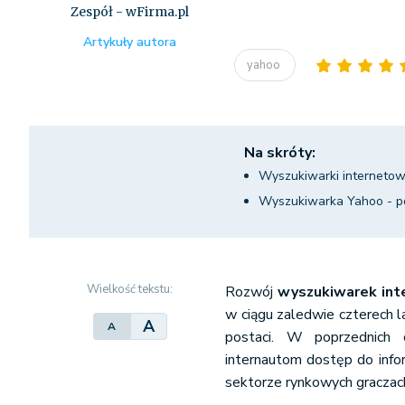
Zespół - wFirma.pl
Artykuły autora
yahoo
Na skróty:
Wyszukiwarki internetow
Wyszukiwarka Yahoo - po
Wielkość tekstu:
Rozwój
wyszukiwarek int
w ciągu zaledwie czterech l
A
A
postaci. W poprzednich c
internautom dostęp do infor
sektorze rynkowych graczach