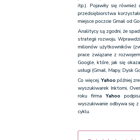
itp.). Pojawiły się równie
przedsiębiorstwa korzystał
miejsce poczcie Gmail od Go
Analitycy są zgodni, że spad
strategii rozwoju. Wprawdz
milionów użytkowników (zwł
prace związane z rozwojem 
Google, które, jak się oka
usługi (Gmail, Mapy, Dysk G
Co więcej,
Yahoo
później zr
wyszukiwarek Inktomi, Ove
roku firma
Yahoo
podpisa
wyszukiwanie odbywa się z p
cyklu.