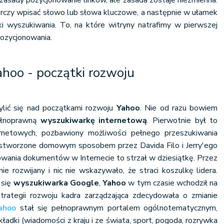
 zasady pozycjonowanie linków, ale zasada zostaje niezmienna.
czy wpisać słowo lub słowa kluczowe, a następnie w ułamek
 wyszukiwania. To, na które witryny natrafimy w pierwszej
pozycjonowania.
hoo - początki rozwoju
lić się nad początkami rozwoju
Yahoo
. Nie od razu bowiem
pełnoprawną
wyszukiwarkę internetową
. Pierwotnie był to
rnetowych, pozbawiony możliwości pełnego przeszukiwania
e stworzone domowym sposobem przez Davida Filo i Jerry'ego
owania dokumentów w Internecie to strzał w dziesiątkę. Przez
ie rozwijany i nic nie wskazywało, że straci koszulkę lidera.
 się
wyszukiwarka Google
,
Yahoo
w tym czasie wchodził na
trategii rozwoju kadra zarządzająca zdecydowała o zmianie
ahoo
stał się pełnoprawnym portalem ogólnotematycznym,
ładki (wiadomości z kraju i ze świata, sport, pogoda, rozrywka