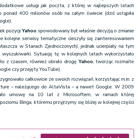
ż dodatkowe usługi jak poczta, z której w najlepszych latach
o ponad 400 milionów osób na całym świecie (dziś ustąpiła
ogle).
ek pozycji
Yahoo
spowodowany był właśnie decyzją o zmianie
ie kolejne serwisy tematyczne cieszyły się zainteresowaniem
aszcza w Stanach Zjednoczonych), jednak ucierpiały na tym
wyszukiwarki. Sytuację tę w kolejnych latach wykorzystało
zało z czasem, również obrało drogę
Yahoo
, tworząc rozmaite
oogle czy przejęty YouTube).
ezygnowało całkowicie ze swoich rozwiązań, korzystając m.in. z
rture – należącego do AltaVista – a nawet Google. W 2009
ło umowę na 10 lat z Microsoftem, w ramach której
oziomu Binga, któremu przyjrzymy się bliżej w kolejnej części