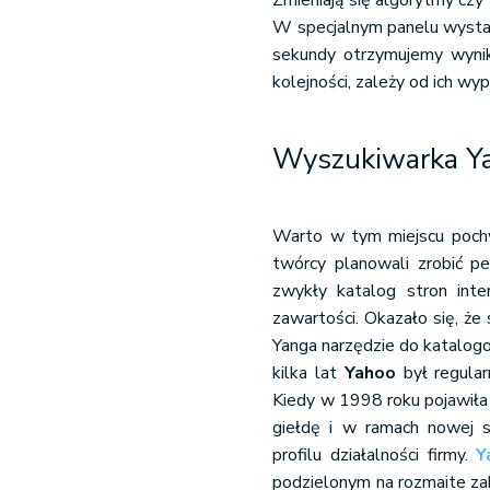
Zmieniają się algorytmy czy
W specjalnym panelu wystar
sekundy otrzymujemy wyniki
kolejności, zależy od ich wy
Wyszukiwarka Ya
Warto w tym miejscu pochy
twórcy planowali zrobić 
zwykły katalog stron inte
zawartości. Okazało się, ż
Yanga narzędzie do katalog
kilka lat
Yahoo
był regularn
Kiedy w 1998 roku pojawiła
giełdę i w ramach nowej s
profilu działalności firmy.
Y
podzielonym na rozmaite zak