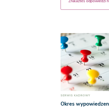
Znalazłeś odpowiedzi n
SERWIS KADROWY
Okres wypowiedze