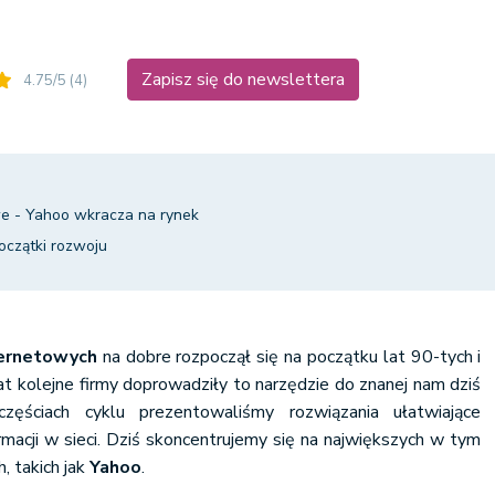
Zapisz się do newslettera
4.75/5
(4)
e - Yahoo wkracza na rynek
czątki rozwoju
ernetowych
na dobre rozpoczął się na początku lat 90-tych i
at kolejne firmy doprowadziły to narzędzie do znanej nam dziś
zęściach cyklu prezentowaliśmy rozwiązania ułatwiające
macji w sieci. Dziś skoncentrujemy się na największych w tym
, takich jak
Yahoo
.