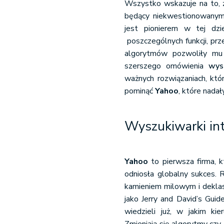
Wszystko wskazuje na to, ż
będący niekwestionowany
jest pionierem w tej dzie
poszczególnych funkcji, pr
algorytmów pozwoliły mu 
szerszego omówienia
wys
ważnych rozwiązaniach, któr
pominąć
Yahoo
, które nada
Wyszukiwarki in
Yahoo
to pierwsza firma, k
odniosła globalny sukces. 
kamieniem milowym i deklasa
jako Jerry and David’s Gui
wiedzieli już, w jakim k