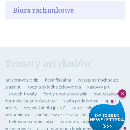
Biura rachunkowe
Tematy artykułów
jak sprawdzić nip
kasa fiskalna
wykup samochodu z
leasingu
roczna składka zdrowotna
kasowy pit
środek trwały
formy opodatkowania
obowiązkowe
płatności bezgotówkowe
skala podatkowa
spis z
natury
czynny żal dla jpk v7
koszt całkowity
zatrudnienia
zaufanie w erze sztucznej inteligencji
turkusowa organizacja
automatyzacja procesów
biznesowych
ai jako przewaga konkurencyjna
kultura