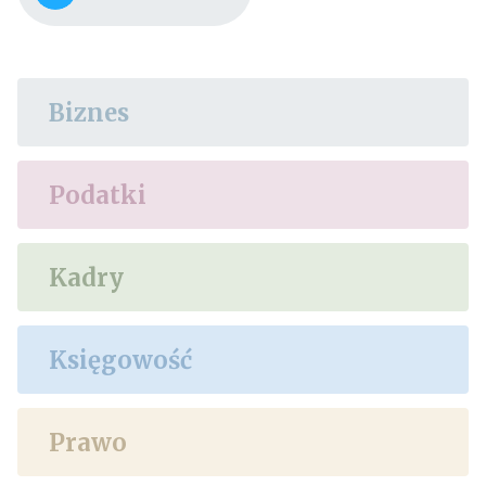
Biznes
Podatki
Kadry
Księgowość
Prawo