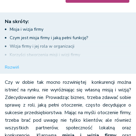
Na skróty:
Misja i wizja firmy
Czym jest misja firmy i jaką pełni funkcję?
Wizja firmy i jej rola w organizacji
Korzyści stworzenia misji i wizji firmy
Strategia firmy - czyli realizacja przyjętej misji i wizji
Rozwiń
przedsiębiorstwa
Czy w dobie tak mocno rozwiniętej konkurencji można
istnieć na rynku, nie wyróżniając się własną misją i wizją?
Zdecydowanie nie. Prowadząc biznes, trzeba zdawać sobie
sprawę z roli, jaką pełni otoczenie, często decydujące o
sukcesie przedsiębiorstwa. Mając na myśli otoczenie firmy,
trzeba brać pod uwagę nie tylko klientów, ale również
wszystkich partnerów, społeczność lokalną oraz
konkurencję. Klarowna
misja i wizja firmy
oraz