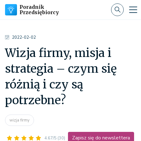
Poradnik
Przedsiębiorcy
2022-02-02
Wizja firmy, misja i
strategia – czym się
różnią i czy są
potrzebne?
wizja firmy
Zapisz się do newslettera
4.67/5
(30)