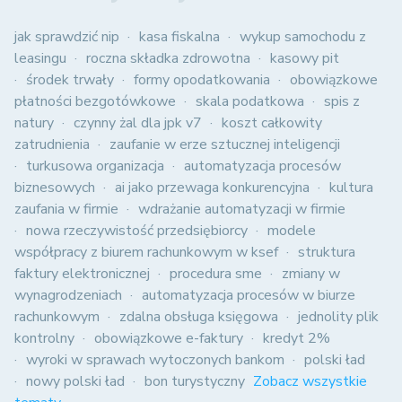
jak sprawdzić nip
kasa fiskalna
wykup samochodu z
leasingu
roczna składka zdrowotna
kasowy pit
środek trwały
formy opodatkowania
obowiązkowe
płatności bezgotówkowe
skala podatkowa
spis z
natury
czynny żal dla jpk v7
koszt całkowity
zatrudnienia
zaufanie w erze sztucznej inteligencji
turkusowa organizacja
automatyzacja procesów
biznesowych
ai jako przewaga konkurencyjna
kultura
zaufania w firmie
wdrażanie automatyzacji w firmie
nowa rzeczywistość przedsiębiorcy
modele
współpracy z biurem rachunkowym w ksef
struktura
faktury elektronicznej
procedura sme
zmiany w
wynagrodzeniach
automatyzacja procesów w biurze
rachunkowym
zdalna obsługa księgowa
jednolity plik
kontrolny
obowiązkowe e-faktury
kredyt 2%
wyroki w sprawach wytoczonych bankom
polski ład
nowy polski ład
bon turystyczny
Zobacz wszystkie