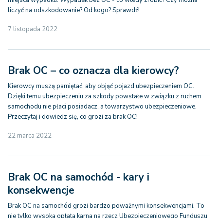
miejsca wypadku. Wypadek bez OC - co wtedy zrobić? Czy można
liczyć na odszkodowanie? Od kogo? Sprawdź!
7 listopada 2022
Brak OC – co oznacza dla kierowcy?
Kierowcy muszą pamiętać, aby objąć pojazd ubezpieczeniem OC.
Dzięki temu ubezpieczeniu za szkody powstałe w związku z ruchem
samochodu nie płaci posiadacz, a towarzystwo ubezpieczeniowe.
Przeczytaj i dowiedz się, co grozi za brak OC!
22 marca 2022
Brak OC na samochód - kary i
konsekwencje
Brak OC na samochód grozi bardzo poważnymi konsekwencjami. To
nie tylko wysoka opłata karna na rzecz Ubezpieczeniowego Funduszu