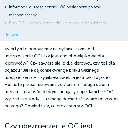
Informacje o ubezpieczeniu OC posiadacza pojazdu
mechanicznego
Brak OC – konsekwencje dla kierowcy (potencjalnego
sprawcy wypadku)
Rozwiń
Konsekwencje braku OC dla innego kierowcy, który ma kolizję
z kierowcą nieposiadającym OC
W artykule odpowiemy na pytania, czym jest
Podsumowanie - bark OC
ubezpieczenie OC i czy jest ono obowiązkowe dla
kierowców? Czy zawiera się je dla kierowcy, czy też dla
pojazdu? Jakie są konsekwencje braku ważnego
ubezpieczenia – czy jakiekolwiek, a jeśli tak, to jakie?
Ponadto przeanalizowana zostanie też druga strona
medalu – dla osób, którym kierujący pojazdami bez OC
wyrządzą szkody – jak mogą dochodzić swoich roszczeń i
od kogo? Dowiedz się, co grozi za
brak OC
!
Czy ubezpieczenie OC jest