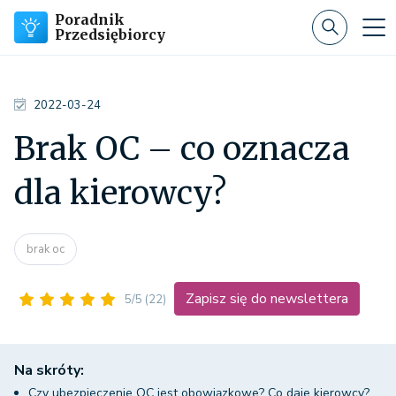
Poradnik
Przedsiębiorcy
2022-03-24
Brak OC – co oznacza
dla kierowcy?
brak oc
Zapisz się do newslettera
5/5
(22)
Na skróty:
Czy ubezpieczenie OC jest obowiązkowe? Co daje kierowcy?