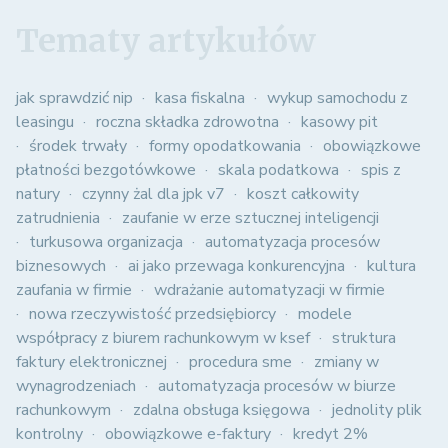
Tematy artykułów
jak sprawdzić nip
kasa fiskalna
wykup samochodu z
leasingu
roczna składka zdrowotna
kasowy pit
środek trwały
formy opodatkowania
obowiązkowe
płatności bezgotówkowe
skala podatkowa
spis z
natury
czynny żal dla jpk v7
koszt całkowity
zatrudnienia
zaufanie w erze sztucznej inteligencji
turkusowa organizacja
automatyzacja procesów
biznesowych
ai jako przewaga konkurencyjna
kultura
zaufania w firmie
wdrażanie automatyzacji w firmie
nowa rzeczywistość przedsiębiorcy
modele
współpracy z biurem rachunkowym w ksef
struktura
faktury elektronicznej
procedura sme
zmiany w
wynagrodzeniach
automatyzacja procesów w biurze
rachunkowym
zdalna obsługa księgowa
jednolity plik
kontrolny
obowiązkowe e-faktury
kredyt 2%