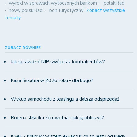
wyroki w sprawach wytoczonych bankom
polski ład
nowy polski ład
bon turystyczny
Zobacz wszystkie
tematy
ZOBACZ RÓWNIEŻ
Jak sprawdzić NIP swój oraz kontrahentów?
Kasa fiskalna w 2026 roku - dla kogo?
Wykup samochodu z leasingu a dalsza odsprzedaż
Roczna składka zdrowotna - jak ją obliczyć?
KSeF - Krajowy System e-Faktur, co to jest i od kiedy