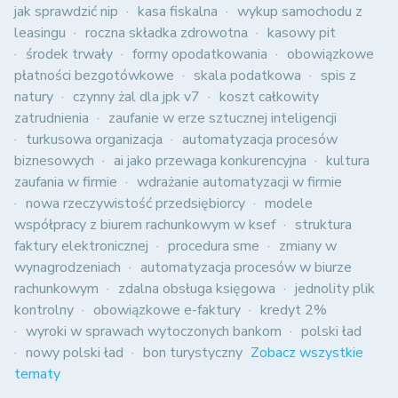
jak sprawdzić nip
kasa fiskalna
wykup samochodu z
leasingu
roczna składka zdrowotna
kasowy pit
środek trwały
formy opodatkowania
obowiązkowe
płatności bezgotówkowe
skala podatkowa
spis z
natury
czynny żal dla jpk v7
koszt całkowity
zatrudnienia
zaufanie w erze sztucznej inteligencji
turkusowa organizacja
automatyzacja procesów
biznesowych
ai jako przewaga konkurencyjna
kultura
zaufania w firmie
wdrażanie automatyzacji w firmie
nowa rzeczywistość przedsiębiorcy
modele
współpracy z biurem rachunkowym w ksef
struktura
faktury elektronicznej
procedura sme
zmiany w
wynagrodzeniach
automatyzacja procesów w biurze
rachunkowym
zdalna obsługa księgowa
jednolity plik
kontrolny
obowiązkowe e-faktury
kredyt 2%
wyroki w sprawach wytoczonych bankom
polski ład
nowy polski ład
bon turystyczny
Zobacz wszystkie
tematy