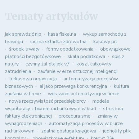
Tematy artykułów
jak sprawdzić nip
kasa fiskalna
wykup samochodu z
leasingu
roczna składka zdrowotna
kasowy pit
środek trwały
formy opodatkowania
obowiązkowe
płatności bezgotówkowe
skala podatkowa
spis z
natury
czynny żal dla jpk v7
koszt całkowity
zatrudnienia
zaufanie w erze sztucznej inteligencji
turkusowa organizacja
automatyzacja procesów
biznesowych
ai jako przewaga konkurencyjna
kultura
zaufania w firmie
wdrażanie automatyzacji w firmie
nowa rzeczywistość przedsiębiorcy
modele
współpracy z biurem rachunkowym w ksef
struktura
faktury elektronicznej
procedura sme
zmiany w
wynagrodzeniach
automatyzacja procesów w biurze
rachunkowym
zdalna obsługa księgowa
jednolity plik
kontrolny
obowiązkowe e-faktury
kredyt 2%