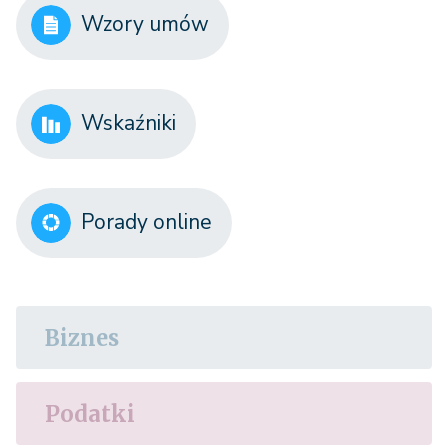
Wzory umów
Wskaźniki
Porady online
Biznes
Podatki