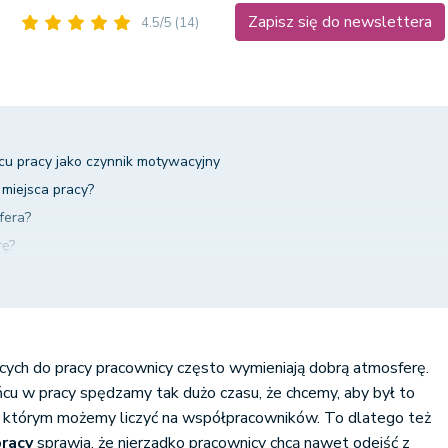
Zapisz się do newslettera
4.5/5
(14)
cu pracy jako czynnik motywacyjny
miejsca pracy?
fera?
rę?
mu
ikami
wypowiedzieć się anonimowo
ch do pracy pracownicy często wymieniają dobrą atmosferę.
cu w pracy spędzamy tak dużo czasu, że chcemy, aby był to
 w którym możemy liczyć na współpracowników. To dlatego też
pracy
sprawia, że nierzadko pracownicy chcą nawet odejść z