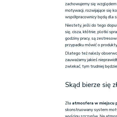
zachowujemy się względem s
motywacji, rozwijające się k
współpracownicy będą dla si
Niestety, jeśli do tego dopu
się, cisza, kłótnie, plotki s
godziny pracy, są zestresowa
przypadku mówić o produkty
Dlatego też należy obserwo
zauważamy jakieś nieprawidł
zwlekać, tym trudniej będz
Skąd bierze się 
Zła
atmosfera w miejscu 
skonstruowany system motyw
wyścigu szczurów. Na atmosf