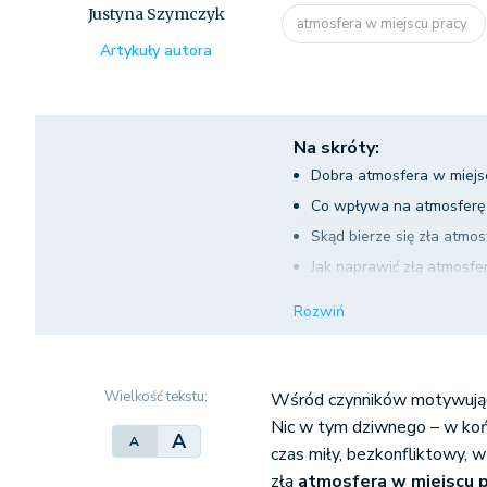
Justyna Szymczyk
atmosfera w miejscu pracy
Artykuły autora
Na skróty:
Dobra atmosfera w miejs
Co wpływa na atmosferę 
Skąd bierze się zła atmos
Jak naprawić złą atmosfe
Znajdź źródło proble
Rozwiń
Rozmawiaj z pracown
Pozwól pracownikom 
Nauka pracy w grupie
Wielkość tekstu:
Wśród czynników motywujący
Integracja
Nic w tym dziwnego – w koń
A
A
czas miły, bezkonfliktowy,
zła
atmosfera w miejscu 