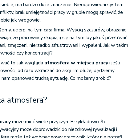
iebie, ma bardzo duże znaczenie. Nieodpowiedni system
onflikty, brak umiejętności pracy w grupie mogą sprawić, że
ebie jak wrogowie.
ścimy, ucierpi na tym cała firma. Wyścig szczurów, obrażanie
prawiają, że pracownicy skupiają się na tym, by jakoś przetrwać
ni, zmęczeni, nierzadko sfrustrowani i wypaleni. Jak w takim
wności czy koncentracji?
wać to, jak wygląda
atmosfera w miejscu pracy
i jeśli
owości, od razu wkraczać do akcji. Im dłużej będziemy
ie nam opanować trudną sytuację. Co możemy zrobić?
zła atmosfera?
pracy
może mieć wiele przyczyn. Przykładowo źle
acyjny może doprowadzić do niezdrowej rywalizacji i
erę może też wpłynąć nowy pracownik, który nie potrafi