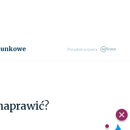
chunkowe
Poradnik wspiera
 naprawić?