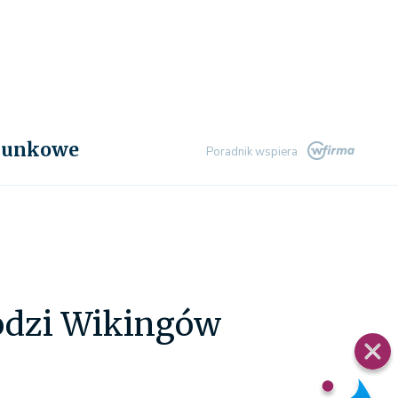
chunkowe
Poradnik wspiera
odzi Wikingów