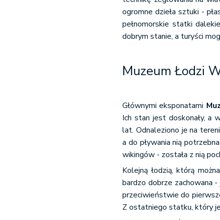
ogromne dzieła sztuki - pł
pełnomorskie statki daleki
dobrym stanie, a turyści mo
Muzeum Łodzi W
Głównymi eksponatami
Muz
Ich stan jest doskonały, a 
lat. Odnaleziono je na teren
a do pływania nią potrzebn
wikingów - została z nią po
Kolejną łodzią, którą moż
bardzo dobrze zachowana - j
przeciwieństwie do pierwsze
Z ostatniego statku, który 