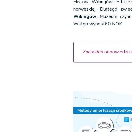
Historia Wikingów jest nie
norweskiej. Dlatego zwie
Wikingów
. Muzeum czynne
Wstęp wynosi 60 NOK
Znalazłeś odpowiedzi n