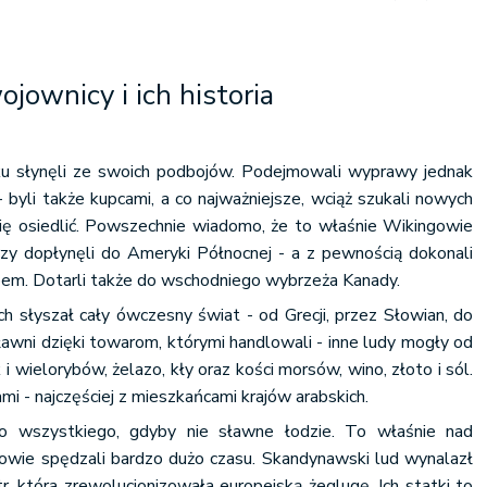
ownicy i ich historia
ku słynęli ze swoich podbojów. Podejmowali wyprawy jednak
 byli także kupcami, a co najważniejsze, wciąż szukali nowych
się osiedlić. Powszechnie wiadomo, że to właśnie Wikingowie
órzy dopłynęli do Ameryki Północnej - a z pewnością dokonali
em. Dotarli także do wschodniego wybrzeża Kanady.
ch słyszał cały ówczesny świat - od Grecji, przez Słowian, do
ławni dzięki towarom, którymi handlowali - inne ludy mogły od
 i wielorybów, żelazo, kły oraz kości morsów, wino, złoto i sól.
i - najczęściej z mieszkańcami krajów arabskich.
go wszystkiego, gdyby nie sławne łodzie. To właśnie nad
owie spędzali bardzo dużo czasu. Skandynawski lud wynalazł
r, która zrewolucjonizowała europejską żeglugę. Ich statki to