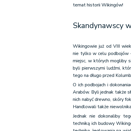
temat historii Wikingów!
Skandynawscy woj
Wikingowie już od VIII wie
nie tylko w celu podbojów -
miejsc, w których mogliby 
byli pierwszymi ludźmi, kt
tego na długo przed Kolumb
O ich podbojach i dokonania
Arabów. Byli jednak także s
nich nabyć drewno, skóry fok
Handlowali także niewolnikam
Jednak nie dokonaliby te
techniką ich budowy Wiking
technikę żeglowania na wiat