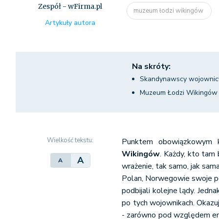
Zespół - wFirma.pl
muzeum łodzi wikingów
Artykuły autora
Na skróty:
Skandynawscy wojownicy i
Muzeum Łodzi Wikingów
Wielkość tekstu:
Punktem obowiązkowym k
Wikingów
. Każdy, kto tam
A
A
wrażenie, tak samo, jak sam
Polan, Norwegowie swoje po
podbijali kolejne lądy. Jedn
po tych wojownikach. Okazu
- zarówno pod względem eman