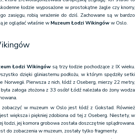
askodenne łodzie wyposażone w prostokątne żagle czy knorry,
ego zasięgu, robią wrażenie do dziś. Zachowane są w bardzo
gą je oglądać właśnie w
Muzeum Łodzi Wikingów
w Oslo.
ikingów
eum Łodzi Wikingów
są trzy łodzie pochodzące z IX wieku.
wszystko dzięki gliniastemu podłożu, w którym spędziły setki
ie Norwegii. Pierwsza z nich, łódź z Oseberg, mierzy 22 metry,
a była załoga złożona z 33 osób! Łódź należała do żony wodza
chowana.
na zobaczyć w muzeum w Oslo jest łódź z Gokstad. Również
est większa i piękniej zdobiona od tej z Oseberg. Niestety, w
j łodzi, jej komora grobowa została doszczętnie splądrowana.
jest do zobaczenia w muzeum, zostały tylko fragmenty.