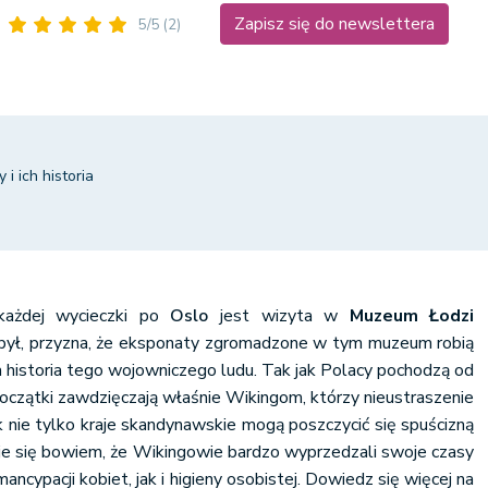
Zapisz się do newslettera
5/5
(2)
 ich historia
ażdej wycieczki po
Oslo
jest wizyta w
Muzeum Łodzi
 był, przyzna, że eksponaty zgromadzone w tym muzeum robią
a historia tego wojowniczego ludu. Tak jak Polacy pochodzą od
czątki zawdzięczają właśnie Wikingom, którzy nieustraszenie
ak nie tylko kraje skandynawskie mogą poszczycić się spuścizną
je się bowiem, że Wikingowie bardzo wyprzedzali swoje czasy
cypacji kobiet, jak i higieny osobistej. Dowiedz się więcej na