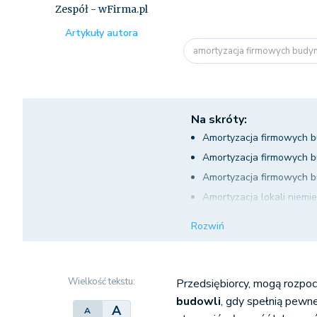
Zespół - wFirma.pl
Artykuły autora
amortyzacja firmowych bud
Na skróty:
Amortyzacja firmowych 
Amortyzacja firmowych 
Amortyzacja firmowych 
Amortyzacja lokali niemi
Jak zaksięgować zakup ś
Rozwiń
Wielkość tekstu:
Przedsiębiorcy, mogą rozpoc
budowli
, gdy spełnią pewn
A
A