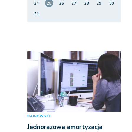
24
25
26
27
28
29
30
31
NAJNOWSZE
Jednorazowa amortyzacja