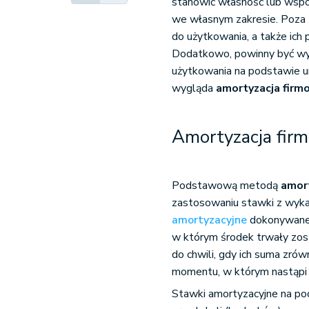
stanowić własność lub wspó
we własnym zakresie. Poza 
do użytkowania, a także ich
Dodatkowo, powinny być wy
użytkowania na podstawie um
wygląda
amortyzacja fir
Amortyzacja fir
Podstawową metodą
amort
zastosowaniu stawki z wyk
amortyzacyjne
dokonywane 
w którym środek trwały zo
do chwili, gdy ich suma zró
momentu, w którym nastąpi z
Stawki amortyzacyjne na p