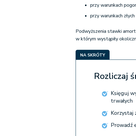
przy warunkach pogors
przy warunkach złych 
Podwyższenia stawki amortyz
w którym wystąpiły okolicz
NA SKRÓTY
Rozliczaj ś
Księguj w
trwałych
Korzystaj
Prowadź e