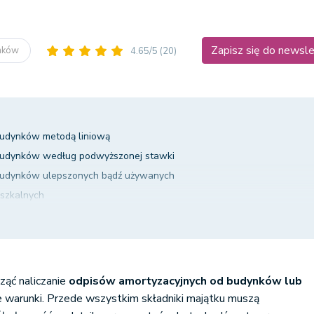
Zapisz się do newsl
ynków
4.65/5
(20)
budynków metodą liniową
budynków według podwyższonej stawki
budynków ulepszonych bądź używanych
eszkalnych
rodka trwałego w systemie wFirma.pl?
ząć naliczanie
odpisów amortyzacyjnych od budynków lub
e warunki. Przede wszystkim składniki majątku muszą