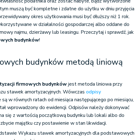
łwłasność podatnika oraz zostać nabyte, bądź wytworzone
tym muszą być kompletne i zdatne do użytku w dniu przyjęcia
 przewidywany okres użytkowania musi być dłuższy niż 1 rok.
korzystywane w działalności gospodarczej albo oddane do
owy najmu, dzierżawy lub leasingu. Przeczytaj i sprawdź, jak
mowych budynków
!
mowych budynków metodą liniową
yzacji firmowych budynków
jest metoda liniowa przy
azu stawek amortyzacyjnych. Wówczas
odpisy
są w równych ratach od miesiąca następującego po miesiącu,
stał wprowadzony do ewidencji. Odpisów należy dokonywać
wna się z wartością początkową budynku lub lokali albo do
bycie majątku czy postawienie w stan likwidacji.
odstawie Wykazu stawek amortyzacyjnych dla podstawowych