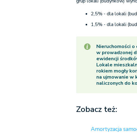
grup lokali (budynków) wyn
2,5% - dla lokali (bu
1,5% - dla lokali (b
Nieruchomości o
w prowadzonej dz
ewidencji środkó
Lokale mieszkal
rokiem mogły kor
na ujmowanie w 
naliczonych do k
Zobacz też:
Amortyzacja samo