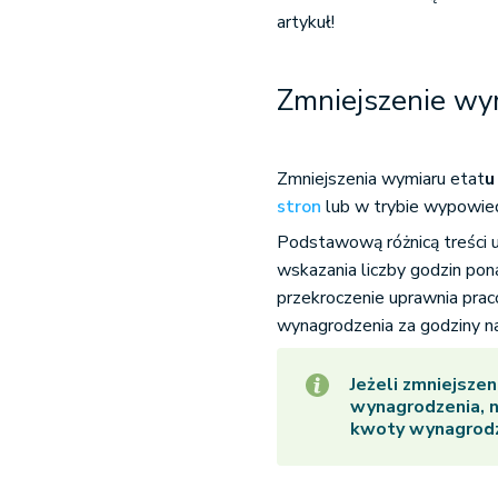
artykuł!
Zmniejszenie wy
Zmniejszenia wymiaru etat
u
stron
lub w trybie wypowied
Podstawową różnicą treści u
wskazania liczby godzin pon
przekroczenie uprawnia pr
wynagrodzenia za godziny n
Jeżeli zmniejsze
wynagrodzenia, n
kwoty wynagrodz