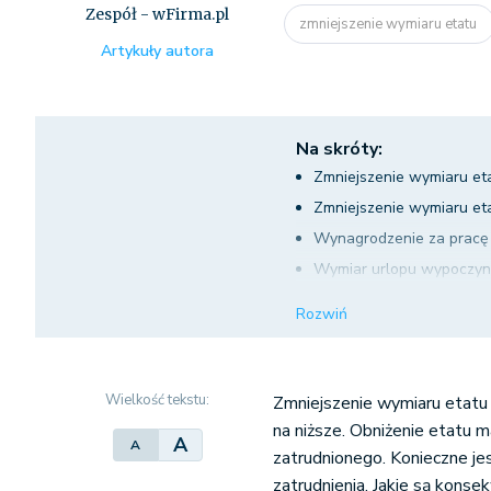
Zespół - wFirma.pl
zmniejszenie wymiaru etatu
Artykuły autora
Na skróty:
Zmniejszenie wymiaru et
Zmniejszenie wymiaru et
Wynagrodzenie za pracę 
Wymiar urlopu wypoczyn
Obniżenie etatu a zmian
Rozwiń
Zmniejszenie wymiaru et
Odmowa pracownika przy
Wielkość tekstu:
Zmniejszenie wymiaru etatu 
na niższe. Obniżenie etatu
A
A
zatrudnionego. Konieczne j
zatrudnienia. Jakie są kons