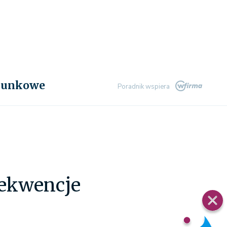
chunkowe
Poradnik wspiera
sekwencje