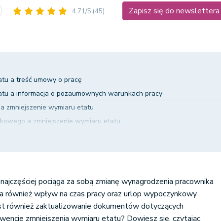
Zapisz się do newslettera
4.71/5
(45)
atu a treść umowy o pracę
atu a informacja o pozaumownych warunkach pracy
a zmniejszenie wymiaru etatu
kowego a zmniejszenie wymiaru etatu
a podstawy wymiaru zasiłku chorobowego
atu a zgłoszenie do ZUS-u
jęcia nowych warunków pracy
najczęściej pociąga za sobą zmianę wynagrodzenia pracownika
 ma również wpływ na czas pracy oraz urlop wypoczynkowy
est również zaktualizowanie dokumentów dotyczących
ekwencje zmniejszenia wymiaru etatu? Dowiesz się, czytając