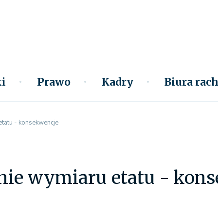
i
Prawo
Kadry
Biura ra
etatu - konsekwencje
nie wymiaru etatu - kon