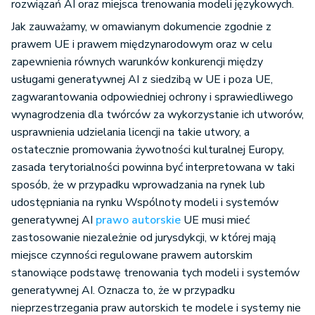
Jak zauważamy, w omawianym dokumencie zgodnie z
prawem UE i prawem międzynarodowym oraz w celu
zapewnienia równych warunków konkurencji między
usługami generatywnej AI z siedzibą w UE i poza UE,
zagwarantowania odpowiedniej ochrony i sprawiedliwego
wynagrodzenia dla twórców za wykorzystanie ich utworów,
usprawnienia udzielania licencji na takie utwory, a
ostatecznie promowania żywotności kulturalnej Europy,
zasada terytorialności powinna być interpretowana w taki
sposób, że w przypadku wprowadzania na rynek lub
udostępniania na rynku Wspólnoty modeli i systemów
generatywnej AI
prawo autorskie
UE musi mieć
zastosowanie niezależnie od jurysdykcji, w której mają
miejsce czynności regulowane prawem autorskim
stanowiące podstawę trenowania tych modeli i systemów
generatywnej AI. Oznacza to, że w przypadku
nieprzestrzegania praw autorskich te modele i systemy nie
mogą być wprowadzane do obrotu ani udostępniane na