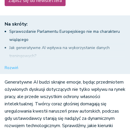
Na skróty:
Sprawozdanie Parlamentu Europejskiego nie ma charakteru
wiążącego
Jak generatywne AI wpływa na wykorzystanie danych
treningowych?
Chronione tylko to, co zostało stworzone przez człowieka
Rozwiń
Dwa możliwe kierunki reformy prawa a generatywne AI
Transparentność jako najważniejszy mechanizm regulacyjny
Generatywne AI budzi skrajne emocje, będąc przedmiotem
Wzmocnienie pozycji twórców poprzez rozbudowę systemu
ożywionych dyskusji dotyczących nie tylko wpływu na rynek
pracy, ale przede wszystkim ochrony własności
licencji
intelektualnej. Twórcy coraz głośniej domagają się
Generatywne AI a stosowanie mechanizmu opt-out
uregulowania kwestii naruszeń praw autorskich, podczas
Interesy prasy i pluralizm mediów
gdy ustawodawcy starają się nadążyć za dynamicznym
Terytorialność prawa i globalny wymiar generatywnego AI
rozwojem technologicznym. Sprawdźmy, jakie kierunki
legislacyjne obiera Unia Europejska w obliczu wyzwań, jakie