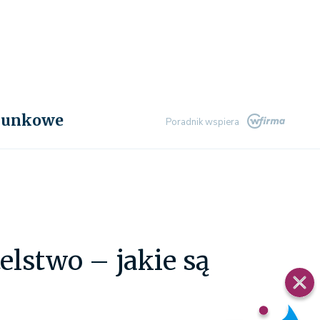
chunkowe
Poradnik wspiera
lstwo – jakie są