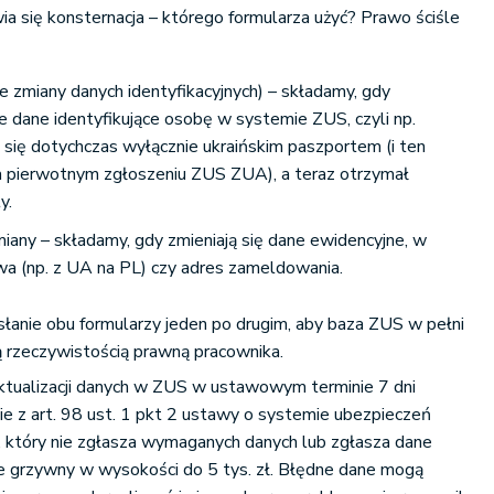
a się konsternacja – którego formularza użyć? Prawo ściśle
 zmiany danych identyfikacyjnych) – składamy, gdy
e dane identyfikujące osobę w systemie ZUS, czyli np.
 się dotychczas wyłącznie ukraińskim paszportem (i ten
 pierwotnym zgłoszeniu ZUS ZUA), a teraz otrzymał
y.
any – składamy, gdy zmieniają się dane ewidencyjne, w
a (np. z UA na PL) czy adres zameldowania.
łanie obu formularzy jeden po drugim, aby baza ZUS w pełni
 rzeczywistością prawną pracownika.
ktualizacji danych w ZUS w ustawowym terminie 7 dni
e z art. 98 ust. 1 pkt 2 ustawy o systemie ubezpieczeń
, który nie zgłasza wymaganych danych lub zgłasza dane
e grzywny w wysokości do 5 tys. zł. Błędne dane mogą