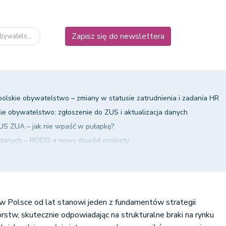
Zapisz się do newslettera
bywatels...
olskie obywatelstwo – zmiany w statusie zatrudnienia i zadania HR
ie obywatelstwo: zgłoszenie do ZUS i aktualizacja danych
US ZUA – jak nie wpaść w pułapkę?
 danych – RODO a nowy dowód osobisty
iami na pracę i oświadczeniami?
a pracownika – pułapki prawne i rozliczenia PIT
regulamin pracy – jak egzekwować terminowość?
w Polsce od lat stanowi jeden z fundamentów strategii
rstw, skutecznie odpowiadając na strukturalne braki na rynku