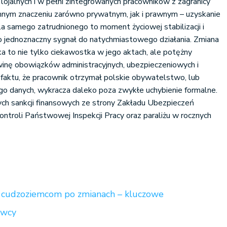
 lojalnych i w pełni zintegrowanych pracowników z zagranicy
omnym znaczeniu zarówno prywatnym, jak i prawnym – uzyskanie
 samego zatrudnionego to moment życiowej stabilizacji i
to jednoznaczny sygnał do natychmiastowego działania. Zmiana
 to nie tylko ciekawostka w jego aktach, ale potężny
awinę obowiązków administracyjnych, ubezpieczeniowych i
faktu, że pracownik otrzymał polskie obywatelstwo, lub
jego danych, wykracza daleko poza zwykłe uchybienie formalne.
ch sankcji finansowych ze strony Zakładu Ubezpieczeń
ontroli Państwowej Inspekcji Pracy oraz paraliżu w rocznych
y cudzoziemcom po zmianach – kluczowe
awcy