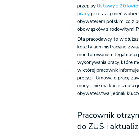
przepisy
Ustawy z 20 kwiet
pracy
przestają mieć wobec 
obywatelem polskim, co z p
obowiązków z rodowitymi P
Dla pracodawcy to w dłuższ
koszty administracyjne zwi
monitorowaniem legalności p
wykonywania pracy, które mo
w której pracownik informuj
precyzji. Umowa o pracę za
mocy – nie ma konieczności 
obywatelstwa, jednak kluczo
Pracownik otrzym
do ZUS i aktuali