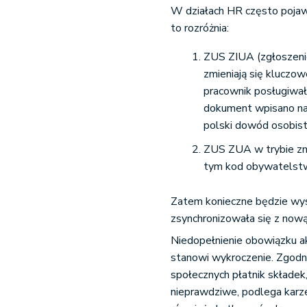
W działach HR często pojawi
to rozróżnia:
ZUS ZIUA (zgłoszenie
zmieniają się kluczow
pracownik posługiwał
dokument wpisano na
polski dowód osobist
ZUS ZUA w trybie zmi
tym kod obywatelstw
Zatem konieczne będzie wys
zsynchronizowała się z nową
Niedopełnienie obowiązku a
stanowi wykroczenie. Zgodni
społecznych płatnik składek
nieprawdziwe, podlega karz