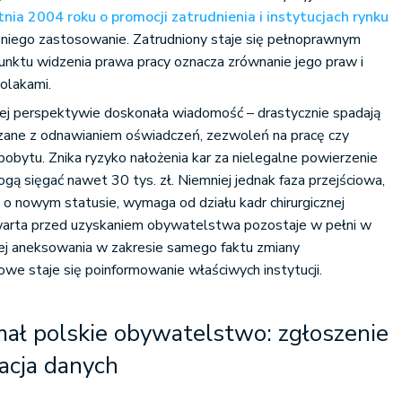
nia 2004 roku o promocji zatrudnienia i instytucjach rynku
niego zastosowanie. Zatrudniony staje się pełnoprawnym
unktu widzenia prawa pracy oznacza zrównanie jego praw i
olakami.
ej perspektywie doskonała wiadomość – drastycznie spadają
ązane z odnawianiem oświadczeń, zezwoleń na pracę czy
obytu. Znika ryzyko nałożenia kar za nielegalne powierzenie
gą sięgać nawet 30 tys. zł. Niemniej jednak faza przejściowa,
e o nowym statusie, wymaga od działu kadr chirurgicznej
warta przed uzyskaniem obywatelstwa pozostaje w pełni w
jej aneksowania w zakresie samego faktu zmiany
we staje się poinformowanie właściwych instytucji.
ał polskie obywatelstwo: zgłoszenie
zacja danych