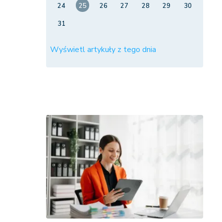
24
25
26
27
28
29
30
31
Wyświetl artykuły z tego dnia