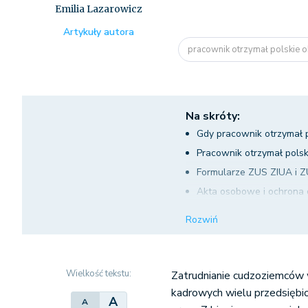
Emilia Lazarowicz
Artykuły autora
pracownik otrzymał polskie o
Na skróty:
Gdy pracownik otrzymał p
Pracownik otrzymał polsk
Formularze ZUS ZIUA i Z
Akta osobowe i ochrona
Co z aktywnymi zezwolen
Rozwiń
Zmiana imienia i nazwisk
Obowiązki pracownika i 
Podsumowanie
Wielkość tekstu:
Zatrudnianie cudzoziemców 
kadrowych wielu przedsiębio
A
A