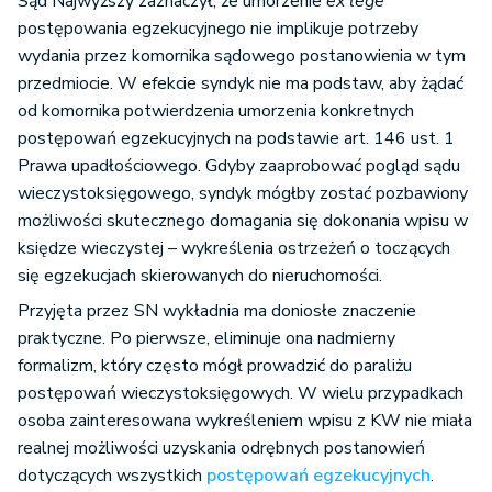
Sąd Najwyższy zaznaczył, że umorzenie
ex lege
postępowania egzekucyjnego nie implikuje potrzeby
wydania przez komornika sądowego postanowienia w tym
przedmiocie. W efekcie syndyk nie ma podstaw, aby żądać
od komornika potwierdzenia umorzenia konkretnych
postępowań egzekucyjnych na podstawie art. 146 ust. 1
Prawa upadłościowego. Gdyby zaaprobować pogląd sądu
wieczystoksięgowego, syndyk mógłby zostać pozbawiony
możliwości skutecznego domagania się dokonania wpisu w
księdze wieczystej – wykreślenia ostrzeżeń o toczących
się egzekucjach skierowanych do nieruchomości.
Przyjęta przez SN wykładnia ma doniosłe znaczenie
praktyczne. Po pierwsze, eliminuje ona nadmierny
formalizm, który często mógł prowadzić do paraliżu
postępowań wieczystoksięgowych. W wielu przypadkach
osoba zainteresowana wykreśleniem wpisu z KW nie miała
realnej możliwości uzyskania odrębnych postanowień
dotyczących wszystkich
postępowań egzekucyjnych
.