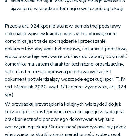
skierowania do sądu wieczystoksięgowego wniosku o
ujawnienie w księdze informacji o wszczęciu egzekucji.
Przepis art. 924 kpc nie stanowi samoistnej podstawy
dokonania wpisu w księdze wieczystej, obowiązkiem
komornika jest takie sporządzenie i przekazanie
dokumentów, aby wpis był możliwy, natomiast podstawą
wpisu pozostaje wezwanie dłużnika do zapłaty. Czynność
komornika ma zatem charakter techniczno-organizacyjny,
natomiast materialnoprawną podstawą wpisu jest
dokument potwierdzający wszczęcie egzekucji (por. T. IV
red. Marciniak 2020, wyd. 1/Tadeusz Żyznowski, art. 924
kpc).
W przypadku przystąpienia kolejnych wierzycieli do już
toczącego się postępowania egzekucyjnego zasadą jest
brak konieczności ponownego dokonywania wpisu o
wszczęciu egzekucji. Skuteczność powoływania się przez
wierzyciela na skutki zajęcia nieruchomości wobec osób