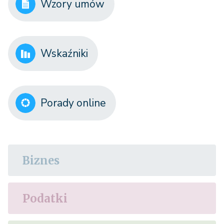
Wzory umów
Wskaźniki
Porady online
Biznes
Podatki