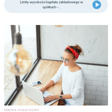
Limity wysokości kapitału zakładowego w
nominalna akcji -
spółkach -...
nie niższa niż 1 gr
SERWIS PODATKOWY