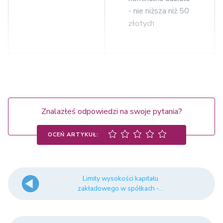
- nie niższa niż 50
złotych
Kapitał
Spółka
zakładowy - co
komandytowo -
najmniej 50 000
akcyjna
złotych
Znalazłeś odpowiedzi na swoje pytania?
OCEŃ ARTYKUŁ:
Kapitał
zakładowy - co
Limity wysokości kapitału
najmniej 100 000
zakładowego w spółkach -...
zł
Spółka akcyjna
Wartość