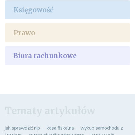
Księgowość
Prawo
Biura rachunkowe
Tematy artykułów
jak sprawdzić nip
kasa fiskalna
wykup samochodu z