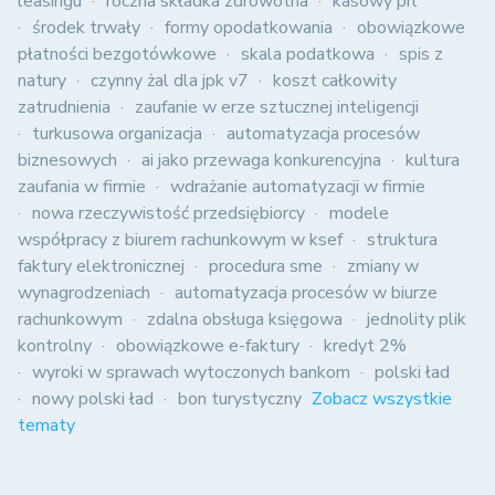
leasingu
roczna składka zdrowotna
kasowy pit
środek trwały
formy opodatkowania
obowiązkowe
płatności bezgotówkowe
skala podatkowa
spis z
natury
czynny żal dla jpk v7
koszt całkowity
zatrudnienia
zaufanie w erze sztucznej inteligencji
turkusowa organizacja
automatyzacja procesów
biznesowych
ai jako przewaga konkurencyjna
kultura
zaufania w firmie
wdrażanie automatyzacji w firmie
nowa rzeczywistość przedsiębiorcy
modele
współpracy z biurem rachunkowym w ksef
struktura
faktury elektronicznej
procedura sme
zmiany w
wynagrodzeniach
automatyzacja procesów w biurze
rachunkowym
zdalna obsługa księgowa
jednolity plik
kontrolny
obowiązkowe e-faktury
kredyt 2%
wyroki w sprawach wytoczonych bankom
polski ład
nowy polski ład
bon turystyczny
Zobacz wszystkie
tematy