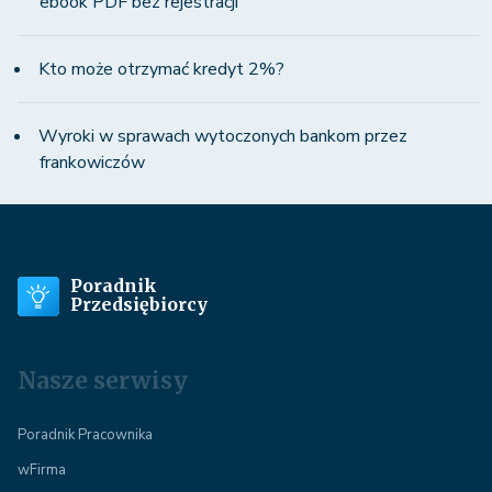
ebook PDF bez rejestracji
Kto może otrzymać kredyt 2%?
Wyroki w sprawach wytoczonych bankom przez
frankowiczów
Poradnik
Przedsiębiorcy
Nasze serwisy
Poradnik Pracownika
wFirma