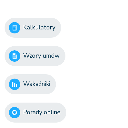
Kalkulatory
Wzory umów
Wskaźniki
Porady online