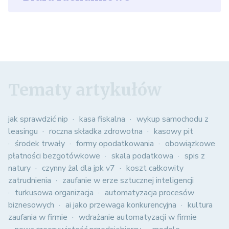
Tematy artykułów
jak sprawdzić nip
kasa fiskalna
wykup samochodu z
leasingu
roczna składka zdrowotna
kasowy pit
środek trwały
formy opodatkowania
obowiązkowe
płatności bezgotówkowe
skala podatkowa
spis z
natury
czynny żal dla jpk v7
koszt całkowity
zatrudnienia
zaufanie w erze sztucznej inteligencji
turkusowa organizacja
automatyzacja procesów
biznesowych
ai jako przewaga konkurencyjna
kultura
zaufania w firmie
wdrażanie automatyzacji w firmie