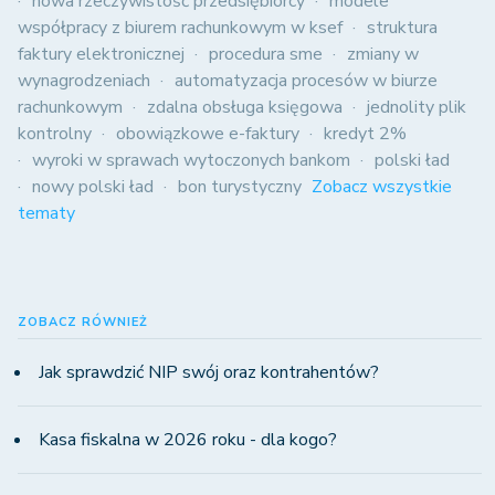
nowa rzeczywistość przedsiębiorcy
modele
współpracy z biurem rachunkowym w ksef
struktura
faktury elektronicznej
procedura sme
zmiany w
wynagrodzeniach
automatyzacja procesów w biurze
rachunkowym
zdalna obsługa księgowa
jednolity plik
kontrolny
obowiązkowe e-faktury
kredyt 2%
wyroki w sprawach wytoczonych bankom
polski ład
nowy polski ład
bon turystyczny
Zobacz wszystkie
tematy
ZOBACZ RÓWNIEŻ
Jak sprawdzić NIP swój oraz kontrahentów?
Kasa fiskalna w 2026 roku - dla kogo?