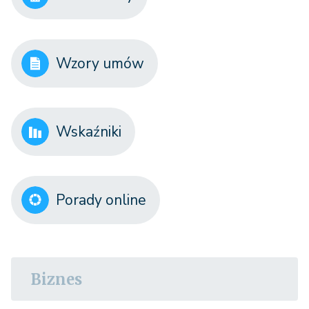
Wzory umów
Wskaźniki
Porady online
Biznes