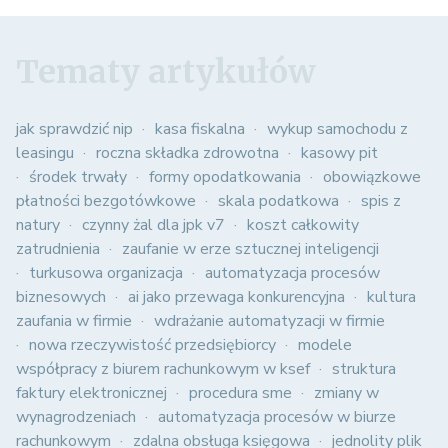
Tematy artykułów
jak sprawdzić nip
kasa fiskalna
wykup samochodu z
leasingu
roczna składka zdrowotna
kasowy pit
środek trwały
formy opodatkowania
obowiązkowe
płatności bezgotówkowe
skala podatkowa
spis z
natury
czynny żal dla jpk v7
koszt całkowity
zatrudnienia
zaufanie w erze sztucznej inteligencji
turkusowa organizacja
automatyzacja procesów
biznesowych
ai jako przewaga konkurencyjna
kultura
zaufania w firmie
wdrażanie automatyzacji w firmie
nowa rzeczywistość przedsiębiorcy
modele
współpracy z biurem rachunkowym w ksef
struktura
faktury elektronicznej
procedura sme
zmiany w
wynagrodzeniach
automatyzacja procesów w biurze
rachunkowym
zdalna obsługa księgowa
jednolity plik