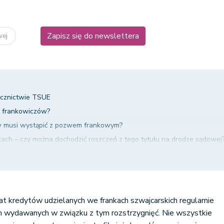
Zapisz się do newslettera
wej
cznictwie TSUE
m frankowiczów?
w musi wystąpić z pozwem frankowym?
ach – czy można dochodzić roszczeń z tego tytułu na drodze sądowej
ankowej w przypadku spłaconego kredytu - podsumowanie
mat kredytów udzielanych we frankach szwajcarskich regularnie
h wydawanych w związku z tym rozstrzygnięć. Nie wszystkie