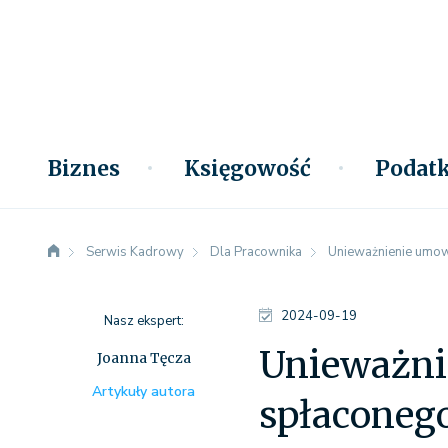
Biznes
Księgowość
Podatk
Serwis Kadrowy
Dla Pracownika
Unieważnienie umow
2024-09-19
Nasz ekspert:
Unieważni
Joanna Tęcza
Artykuły autora
spłaconeg