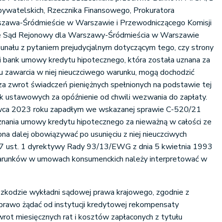
ywatelskich, Rzecznika Finansowego, Prokuratora
szawa-Śródmieście w Warszawie i Przewodniczącego Komisji
e Sąd Rejonowy dla Warszawy-Śródmieścia w Warszawie
bunału z pytaniem prejudycjalnym dotyczącym tego, czy strony
i bank umowy kredytu hipotecznego, która została uznana za
u zawarcia w niej nieuczciwego warunku, mogą dochodzić
za zwrot świadczeń pieniężnych spełnionych na podstawie tej
 ustawowych za opóźnienie od chwili wezwania do zapłaty.
ca 2023 roku zapadłym we wskazanej sprawie C-520/21
uznania umowy kredytu hipotecznego za nieważną w całości ze
ona dalej obowiązywać po usunięciu z niej nieuczciwych
rt. 7 ust. 1 dyrektywy Rady 93/13/EWG z dnia 5 kwietnia 1993
warunków w umowach konsumenckich należy interpretować w
eszkodzie wykładni sądowej prawa krajowego, zgodnie z
rawo żądać od instytucji kredytowej rekompensaty
wrot miesięcznych rat i kosztów zapłaconych z tytułu