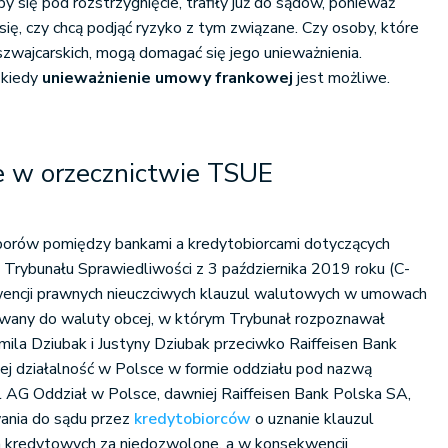
y się pod rozstrzygnięcie, trafiły już do sądów, ponieważ
ię, czy chcą podjąć ryzyko z tym związane. Czy osoby, które
 szwajcarskich, mogą domagać się jego unieważnienia.
 kiedy
unieważnienie umowy frankowej
jest możliwe.
 w orzecznictwie TSUE
porów pomiędzy bankami a kredytobiorcami dotyczących
Trybunału Sprawiedliwości z 3 października 2019 roku (C-
encji prawnych nieuczciwych klauzul walutowych w umowach
owany do waluty obcej, w którym Trybunał rozpoznawał
ila Dziubak i Justyny Dziubak przeciwko Raiffeisen Bank
ej działalność w Polsce w formie oddziału pod nazwą
al AG Oddział w Polsce, dawniej Raiffeisen Bank Polska SA,
nia do sądu przez
kredytobiorców
o uznanie klauzul
 kredytowych za niedozwolone, a w konsekwencji