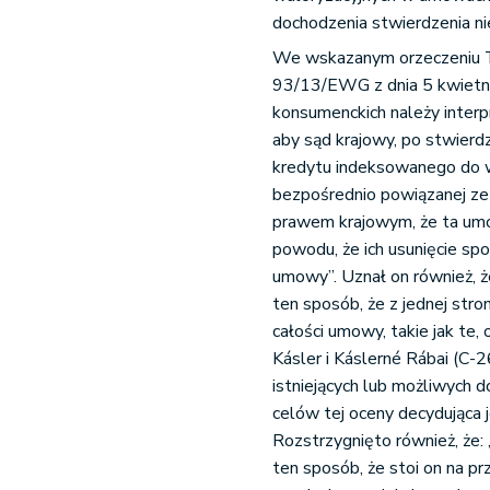
dochodzenia stwierdzenia n
We wskazanym orzeczeniu Tr
93/13/EWG z dnia 5 kwietn
konsumenckich należy interp
aby sąd krajowy, po stwier
kredytu indeksowanego do 
bezpośrednio powiązanej ze 
prawem krajowym, że ta um
powodu, że ich usunięcie s
umowy”. Uznał on również, ż
ten sposób, że z jednej stro
całości umowy, takie jak te
Kásler i Káslerné Rábai (C-
istniejących lub możliwych do
celów tej oceny decydująca
Rozstrzygnięto również, że:
ten sposób, że stoi on na 