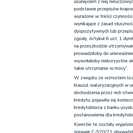
usunięciem z niej nieuczciwy
podstawie przepisów krajowy
wyrażone w treści czynności
wynikające z zasad słusznoś
dyspozytywnych lub przepis
zgodę. Artykuł 6 ust. 1 dyr
na przeszkodzie utrzymywani
prowadziłoby do unieważnien
wywołałoby niekorzystne sku
takie utrzymanie w mocy”.
W związku ze wzrostem lic
klauzul waloryzacyjnych w 
dochodzenia przez nich stw
kredytu, pojawiła się koniec
kredytobiorca z banku uzysk
postanowienia dla kredytobi
Kwestie te zostały wyjaśnio
sprawie C-520/21 obywatela