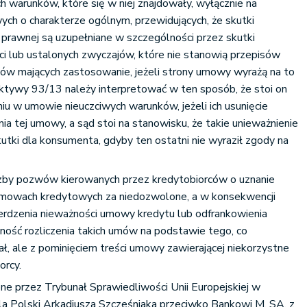
ch warunków, które się w niej znajdowały, wyłącznie na
ch o charakterze ogólnym, przewidujących, że skutki
 prawnej są uzupełniane w szczególności przez skutki
ci lub ustalonych zwyczajów, które nie stanowią przepisów
ów mających zastosowanie, jeżeli strony umowy wyrażą na to
ektywy 93/13 należy interpretować w ten sposób, że stoi on
u w umowie nieuczciwych warunków, jeżeli ich usunięcie
ia tej umowy, a sąd stoi na stanowisku, że takie unieważnienie
tki dla konsumenta, gdyby ten ostatni nie wyraził zgody na
zby pozwów kierowanych przez kredytobiorców o uznanie
umowach kredytowych za niedozwolone, a w konsekwencji
ierdzenia nieważności umowy kredytu lub odfrankowienia
zność rozliczenia takich umów na podstawie tego, co
ał, ale z pominięciem treści umowy zawierającej niekorzystne
orcy.
ne przez Trybunał Sprawiedliwości Unii Europejskiej w
 Polski Arkadiusza Szcześniaka przeciwko Bankowi M. SA, z