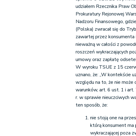
udziałem Rzecznika Praw Ob
Prokuratury Rejonowej War
Nadzoru Finansowego, gdzi
(Polska) zwracał się do Try
zawartej przez konsumenta 
nieważną w całości z powod
roszczeń wykraczających po
umowy oraz zapłatę odsetek
W wyroku TSUE z 15 czerw
uznano, że: „W kontekście 
względu na to, że nie może 
warunków, art. 6 ust. 1 i a
r. w sprawie nieuczciwych 
ten sposób, że:
nie stoją one na prz
którą konsument ma p
wykraczającej poza z