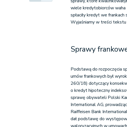
sprawy, które kwalifikowałyb
wiele kredytobiorców waha s
spłaciły kredyt we frankach
Wyjaśniamy w treści tekstu
Sprawy frankowe
Podstawą do rozpoczęcia s
umów frankowych był wyrok 
260/18) dotyczący konsekw
o kredyt hipoteczny indeks
sprawę obywateli Polski Kam
International AG, prowadząc
Raiffeisen Bank Internation
dał podstawę do występowa
waloryzacyjnych w umowach