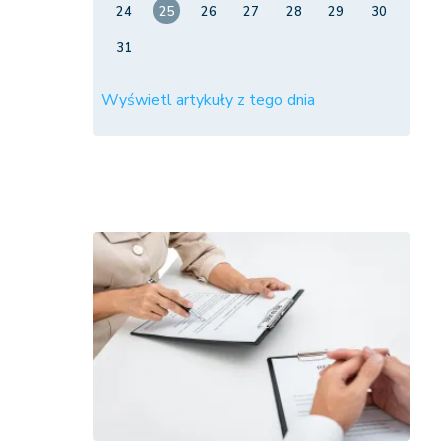
24
25
26
27
28
29
30
31
Wyświetl artykuły z tego dnia