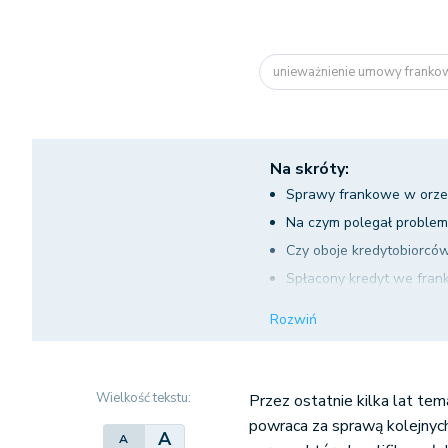
unieważnienie umowy franko
Na skróty:
Sprawy frankowe w orze
Na czym polegał proble
Czy oboje kredytobiorcó
Spłacony kredyt we frank
Unieważnienie umowy fr
Rozwiń
Wielkość tekstu:
Przez ostatnie kilka lat te
powraca za sprawą kolejnyc
A
A