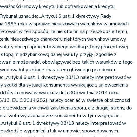
ieważności umowy kredytu lub odfrankowienia kredytu.
ybunał uznał, że: „Artykuł 6 ust. 1 dyrektywy Rady
ia 1993 roku w sprawie nieuczciwych warunków w umowach
retować w ten sposób, że nie stoi on na przeszkodzie temu,
dzeniu nieuczciwego charakteru niektórych warunków umowy
waluty obcej i oprocentowanego według stopy procentowej
stopą międzybankową danej waluty, przyjął, zgodnie z
owa nie może nadal obowiązywać bez takich warunków z tego
powodowałoby zmianę charakteru głównego przedmiotu
e: „Artykuł 6 ust. 1 dyrektywy 93/13 należy interpretować w
ny skutki dla sytuacji konsumenta wynikające z unieważnienia
, o których mowa w wyroku z dnia 30 kwietnia 2014 roku,
26/13, EU:C:2014:282), należy oceniać w świetle okoliczności
 przewidzenia w chwili zaistnienia sporu, a z drugiej strony, do
 jest wola wyrażona przez konsumenta w tym względzie”.
 „Artykuł 6 ust. 1 dyrektywy 93/13 należy interpretować w
przeszkodzie wypełnieniu luk w umowie, spowodowanych