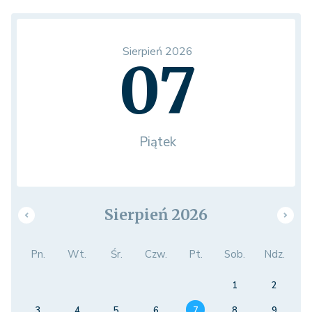
Sierpień 2026
07
Piątek
Sierpień 2026
Pn.
Wt.
Śr.
Czw.
Pt.
Sob.
Ndz.
1
2
3
4
5
6
7
8
9