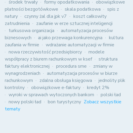
środek trwały
formy opodatkowania
obowiązkowe
płatności bezgotówkowe
skala podatkowa
spis z
natury
czynny żal dla jpk v7
koszt całkowity
zatrudnienia
zaufanie w erze sztucznej inteligencji
turkusowa organizacja
automatyzacja procesów
biznesowych
ai jako przewaga konkurencyjna
kultura
zaufania w firmie
wdrażanie automatyzacji w firmie
nowa rzeczywistość przedsiębiorcy
modele
współpracy z biurem rachunkowym w ksef
struktura
faktury elektronicznej
procedura sme
zmiany w
wynagrodzeniach
automatyzacja procesów w biurze
rachunkowym
zdalna obsługa księgowa
jednolity plik
kontrolny
obowiązkowe e-faktury
kredyt 2%
wyroki w sprawach wytoczonych bankom
polski ład
nowy polski ład
bon turystyczny
Zobacz wszystkie
tematy