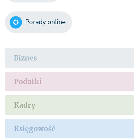
Porady online
Biznes
Podatki
Kadry
Księgowość