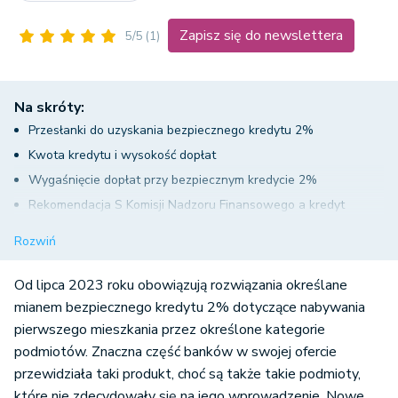
Zapisz się do newslettera
5/5
(1)
Na skróty:
Przesłanki do uzyskania bezpiecznego kredytu 2%
Kwota kredytu i wysokość dopłat
Wygaśnięcie dopłat przy bezpiecznym kredycie 2%
Rekomendacja S Komisji Nadzoru Finansowego a kredyt
hipoteczny
Rozwiń
Zmiana rekomendacji S Komisji Nadzoru Bankowego a
bezpieczny kredyt 2%
Od lipca 2023 roku obowiązują rozwiązania określane
Podsumowanie - wyższa zdolność kredytowa dla
mianem bezpiecznego kredytu 2% dotyczące nabywania
pierwszego mieszkania przez określone kategorie
korzystających z bezpiecznego kredytu 2%
podmiotów. Znaczna część banków w swojej ofercie
przewidziała taki produkt, choć są także takie podmioty,
które nie zdecydowały się na jego wprowadzenie. Nowe