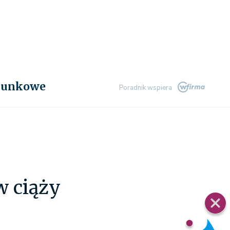
chunkowe
Poradnik wspiera
w ciąży