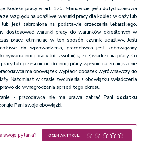
uje Kodeks pracy w art. 179. Mianowicie, jeśli dotychczasowa
a ze względu na uciążliwe warunki pracy dla kobiet w ciąży lub
lub jest zabroniona na podstawie orzeczenia lekarskiego,
ny dostosować warunki pracy do warunków określonych w
czas pracy, eliminując w ten sposób czynnik uciążliwy. Jeśli
możliwe do wprowadzenia, pracodawca jest zobowiązany
onywania innej pracy lub zwolnić ją ze świadczenia pracy. Co
 pracy lub przesunięcie do innej pracy wpłynie na zmniejszenie
 pracodawca ma obowiązek wypłacić dodatek wyrównawczy do
ąży. Natomiast w czasie zwolnienia z obowiązku świadczenia
 prawo do wynagrodzenia sprzed tego okresu.
tanie - pracodawca nie ma prawa zabrać Pani
dodatku
ykonuje Pani swoje obowiązki.
a swoje pytania?
OCEŃ ARTYKUŁ: