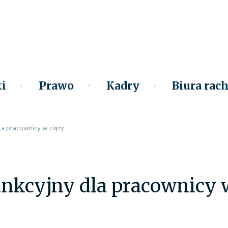
i
Prawo
Kadry
Biura ra
la pracownicy w ciąży
unkcyjny dla pracownicy 