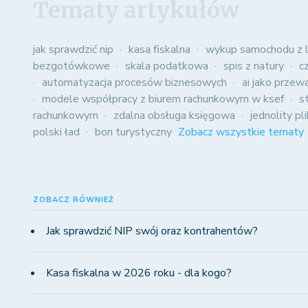
Tematy artykułów
jak sprawdzić nip
kasa fiskalna
wykup samochodu z l
bezgotówkowe
skala podatkowa
spis z natury
c
automatyzacja procesów biznesowych
ai jako przew
modele współpracy z biurem rachunkowym w ksef
s
rachunkowym
zdalna obsługa księgowa
jednolity pl
polski ład
bon turystyczny
Zobacz wszystkie tematy
ZOBACZ RÓWNIEŻ
Jak sprawdzić NIP swój oraz kontrahentów?
Kasa fiskalna w 2026 roku - dla kogo?