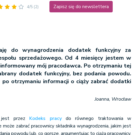
Zapisz się do newslettera
4/5
(2)
ję do wynagrodzenia dodatek funkcyjny za
a zespołu sprzedażowego. Od 4 miesięcy jestem w
poinformowany mój pracodawca. Po otrzymaniu tej
 zabrany dodatek funkcyjny, bez podania powodu.
po otrzymaniu informacji o ciąży zabrać dodatki
Joanna, Wrocław
 jest przez
Kodeks pracy
do równego traktowania w
e może zabrać pracownicy składnika wynagrodzenia, jakim jest
dania powodu lub, co gorsze, argumentując to ciążą pracownicy.