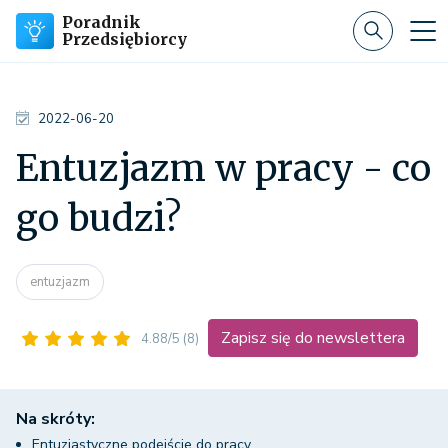
Poradnik
Przedsiębiorcy
2022-06-20
Entuzjazm w pracy - co
go budzi?
entuzjazm
Zapisz się do newslettera
4.88/5
(8)
Na skróty:
Entuzjastyczne podejście do pracy