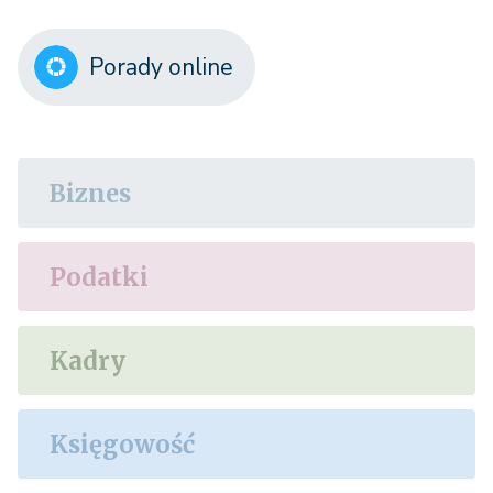
Porady online
Biznes
Podatki
Kadry
Księgowość