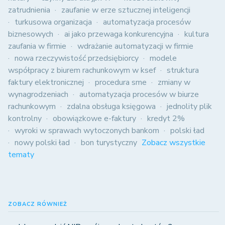
zatrudnienia
zaufanie w erze sztucznej inteligencji
turkusowa organizacja
automatyzacja procesów
biznesowych
ai jako przewaga konkurencyjna
kultura
zaufania w firmie
wdrażanie automatyzacji w firmie
nowa rzeczywistość przedsiębiorcy
modele
współpracy z biurem rachunkowym w ksef
struktura
faktury elektronicznej
procedura sme
zmiany w
wynagrodzeniach
automatyzacja procesów w biurze
rachunkowym
zdalna obsługa księgowa
jednolity plik
kontrolny
obowiązkowe e-faktury
kredyt 2%
wyroki w sprawach wytoczonych bankom
polski ład
nowy polski ład
bon turystyczny
Zobacz wszystkie
tematy
ZOBACZ RÓWNIEŻ