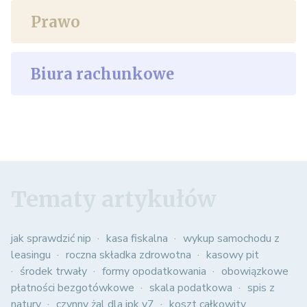
Prawo
Biura rachunkowe
Tematy artykułów
jak sprawdzić nip
kasa fiskalna
wykup samochodu z
leasingu
roczna składka zdrowotna
kasowy pit
środek trwały
formy opodatkowania
obowiązkowe
płatności bezgotówkowe
skala podatkowa
spis z
natury
czynny żal dla jpk v7
koszt całkowity