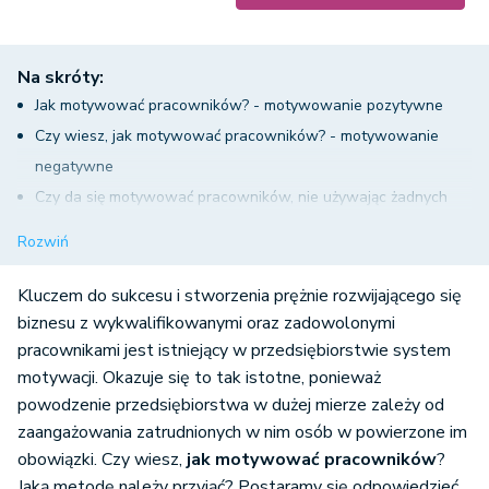
Na skróty:
Jak motywować pracowników? - motywowanie pozytywne
Czy wiesz, jak motywować pracowników? - motywowanie
negatywne
Czy da się motywować pracowników, nie używając żadnych
nakładów finansowych?
Rozwiń
Czy wszystkich pracowników można motywować w ten sam
sposób? Jak motywować pracowników różnych branż?
Kluczem do sukcesu i stworzenia prężnie rozwijającego się
Branża IT
biznesu z wykwalifikowanymi oraz zadowolonymi
pracownikami jest istniejący w przedsiębiorstwie system
Branża produkcyjna
motywacji. Okazuje się to tak istotne, ponieważ
Pracownicy biurowi
powodzenie przedsiębiorstwa w dużej mierze zależy od
Jak motywować pracowników małych firm, a jak pracowników
zaangażowania zatrudnionych w nim osób w powierzone im
korporacji?
obowiązki. Czy wiesz,
jak motywować pracowników
?
Dlaczego ludzie podejmują właśnie tę pracę?
Jaką metodę należy przyjąć? Postaramy się odpowiedzieć