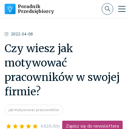
Poradnik
Przedsiębiorcy
2022-04-08
Czy wiesz jak
motywować
pracowników w swojej
firmie?
jak motywować pracowników
Zapisz się do newslettera
4.82/5
(50)