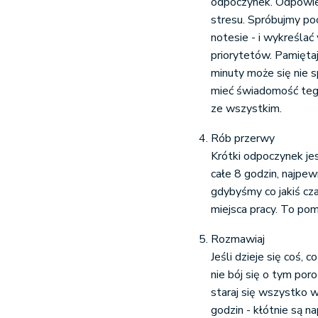
odpoczynek. Odpowied
stresu. Spróbujmy po
notesie - i wykreśla
priorytetów. Pamięta
minuty może się nie 
mieć świadomość teg
ze wszystkim.
Rób przerwy
Krótki odpoczynek jes
całe 8 godzin, najpew
gdybyśmy co jakiś cza
miejsca pracy. To pom
Rozmawiaj
Jeśli dzieje się coś, 
nie bój się o tym por
staraj się wszystko 
godzin - kłótnie są n