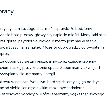
pracy
arzyszy nam każdego dnia, może sprawić, że będziemy
wią się bóle pleców, głowy czy napięcie mięśni. Kiedy taki stan
raz gorzej psychicznie, niewiele rzeczy jest nas w stanie
j towarzyszy nam smutek. Może to doprowadzić do wypalenia
resji.
za odporność się zmniejsza, a my coraz częściej łapiemy
 poziom naszej pracy znacznie spada. Zapominamy, czym jest
ysypiamy się, nie mamy energii.
 stresu w naszym życiu, tym bardziej chcemy się go pozbyć,
ć od siebie ten ciężar, jakim może być nadmierne
nie stresować w pracy, w której spędzamy większość swojego