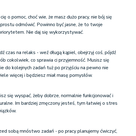
i cię o pomoc, choć wie, że masz dużo pracy, nie bój się
 prostu odmówić. Powinno być jasne, że to twoje
 priorytetem. Nie daj się wykorzystywać.
ź czas na relaks - weź długą kąpiel, obejrzyj coś, pójdź
zrób cokolwiek, co sprawia ci przyjemność. Musisz się
e do kolejnych zadań tuż po przyjściu na pewno nie
wiele więcej i będziesz miał masę pomysłów.
isz się wyspać, żeby dobrze, normalnie funkcjonować i
turalne. Im bardziej zmęczony jesteś, tym łatwiej o stres
wiązków.
zed sobą mnóstwo zadań - po pracy planujemy ćwiczyć,