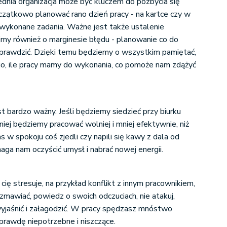
nia organizacja może być kluczem do pozbycia się
czątkowo planować rano dzień pracy - na kartce czy w
ć wykonane zadania. Ważne jest także ustalenie
jmy również o marginesie błędu - planowanie co do
sprawdzić. Dzięki temu będziemy o wszystkim pamiętać,
o, ile pracy mamy do wykonania, co pomoże nam zdążyć
t bardzo ważny. Jeśli będziemy siedzieć przy biurku
niej będziemy pracować wolniej i mniej efektywnie, niż
s w spokoju coś zjedli czy napili się kawy z dala od
aga nam oczyścić umysł i nabrać nowej energii.
co cię stresuje, na przykład konflikt z innym pracownikiem,
ozmawiać, powiedz o swoich odczuciach, nie atakuj,
wyjaśnić i załagodzić. W pracy spędzasz mnóstwo
aprawdę niepotrzebne i niszczące.