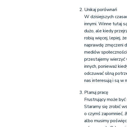
Unikaj porównań
W dzisiejszych czas
innymi. Winne tutaj 
dużo, ale kiedy przej
robią więcej, lepiej,
naprawdę zmęczeni dą
mediów społecznościo
przestajemy wierzyć 
innych, ponieważ kied
odczuwać silną potrz
nas interesują i są w
Planuj pracę
Frustrujący może być 
Staramy się zrobić w
o czymś zapomnieć, ź
albo musimy poświęc