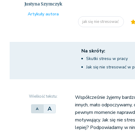
Justyna Szymczyk
Artykuły autora
jak się nie stresować
Na skróty:
Skutki stresu w pracy
Jak się nie stresować w p
Wielkość tekstu:
Współcześnie żyjemy bardzo 
innych, mało odpoczywamy, d
A
A
pewnym momencie naprawdę 
motywujący. Jak się nie stre
lepiej? Podpowiadamy w nini