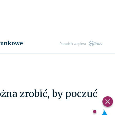
chunkowe
Poradnik wspiera
ożna zrobić, by poczuć