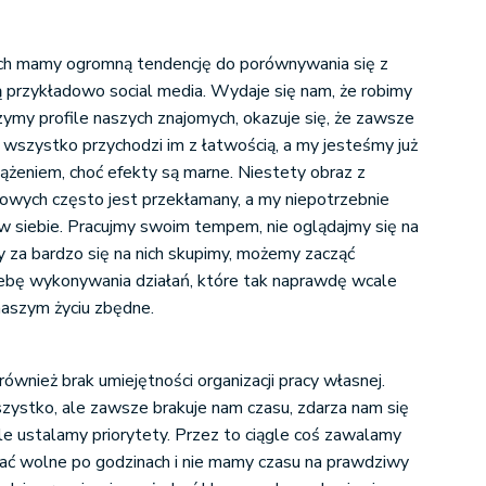
ach mamy ogromną tendencję do porównywania się z
są przykładowo social media. Wydaje się nam, że robimy
rzymy profile naszych znajomych, okazuje się, że zawsze
 że wszystko przychodzi im z łatwością, a my jesteśmy już
żeniem, choć efekty są marne. Niestety obraz z
wych często jest przekłamany, a my niepotrzebnie
w siebie. Pracujmy swoim tempem, nie oglądajmy się na
y za bardzo się na nich skupimy, możemy zacząć
ebę wykonywania działań, które tak naprawdę wcale
 naszym życiu zbędne.
również brak umiejętności organizacji pracy własnej.
szystko, ale zawsze brakuje nam czasu, zdarza nam się
le ustalamy priorytety. Przez to ciągle coś zawalamy
ać wolne po godzinach i nie mamy czasu na prawdziwy