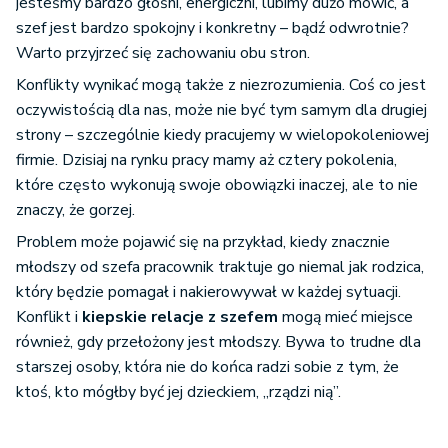
jesteśmy bardzo głośni, energiczni, lubimy dużo mówić, a
szef jest bardzo spokojny i konkretny – bądź odwrotnie?
Warto przyjrzeć się zachowaniu obu stron.
Konflikty wynikać mogą także z niezrozumienia. Coś co jest
oczywistością dla nas, może nie być tym samym dla drugiej
strony – szczególnie kiedy pracujemy w wielopokoleniowej
firmie. Dzisiaj na rynku pracy mamy aż cztery pokolenia,
które często wykonują swoje obowiązki inaczej, ale to nie
znaczy, że gorzej.
Problem może pojawić się na przykład, kiedy znacznie
młodszy od szefa pracownik traktuje go niemal jak rodzica,
który będzie pomagał i nakierowywał w każdej sytuacji.
Konflikt i
kiepskie relacje z szefem
mogą mieć miejsce
również, gdy przełożony jest młodszy. Bywa to trudne dla
starszej osoby, która nie do końca radzi sobie z tym, że
ktoś, kto mógłby być jej dzieckiem, „rządzi nią”.