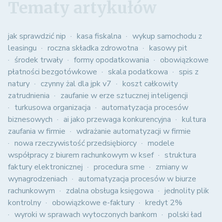
Tematy artykułów
jak sprawdzić nip
kasa fiskalna
wykup samochodu z
leasingu
roczna składka zdrowotna
kasowy pit
środek trwały
formy opodatkowania
obowiązkowe
płatności bezgotówkowe
skala podatkowa
spis z
natury
czynny żal dla jpk v7
koszt całkowity
zatrudnienia
zaufanie w erze sztucznej inteligencji
turkusowa organizacja
automatyzacja procesów
biznesowych
ai jako przewaga konkurencyjna
kultura
zaufania w firmie
wdrażanie automatyzacji w firmie
nowa rzeczywistość przedsiębiorcy
modele
współpracy z biurem rachunkowym w ksef
struktura
faktury elektronicznej
procedura sme
zmiany w
wynagrodzeniach
automatyzacja procesów w biurze
rachunkowym
zdalna obsługa księgowa
jednolity plik
kontrolny
obowiązkowe e-faktury
kredyt 2%
wyroki w sprawach wytoczonych bankom
polski ład