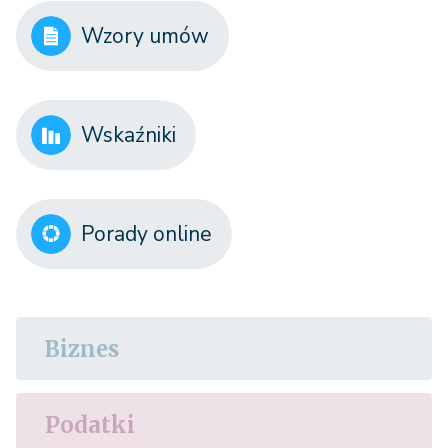
Wzory umów
Wskaźniki
Porady online
Biznes
Podatki