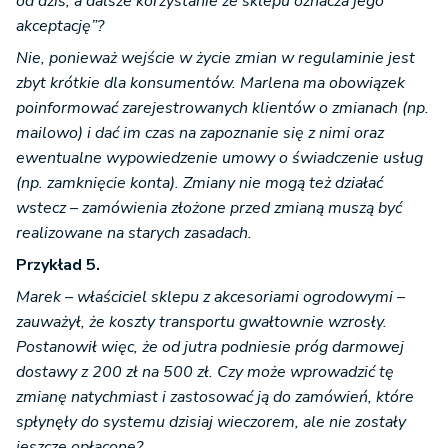
od dziś, a dalsze korzystanie ze sklepu oznacza jego
akceptację”?
Nie, ponieważ wejście w życie zmian w regulaminie jest
zbyt krótkie dla konsumentów. Marlena ma obowiązek
poinformować zarejestrowanych klientów o zmianach (np.
mailowo) i dać im czas na zapoznanie się z nimi oraz
ewentualne wypowiedzenie umowy o świadczenie usług
(np. zamknięcie konta). Zmiany nie mogą też działać
wstecz – zamówienia złożone przed zmianą muszą być
realizowane na starych zasadach.
Przykład 5.
Marek – właściciel sklepu z akcesoriami ogrodowymi –
zauważył, że koszty transportu gwałtownie wzrosły.
Postanowił więc, że od jutra podniesie próg darmowej
dostawy z 200 zł na 500 zł. Czy może wprowadzić tę
zmianę natychmiast i zastosować ją do zamówień, które
spłynęły do systemu dzisiaj wieczorem, ale nie zostały
jeszcze opłacone?