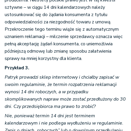
producenta. Niestety polskie prawo jest w tej kwestii
sztywne – w ciągu 14 dni kalendarzowych należy
ustosunkować się do żądania konsumenta z tytułu
odpowiedzialności za niezgodność towaru z umową.
Przekroczenie tego terminu wiąże się z automatycznym
uznaniem reklamacji – milczenie sprzedawcy oznacza więc
pełną akceptację żądań konsumenta, co uniemożliwia
późniejszą odmowę lub zmianę sposobu załatwienia
sprawy na mniej korzystny dla klienta.
Przykład 3.
Patryk prowadzi sklep internetowy i chciałby zapisać w
swoim regulaminie, że termin rozpatrzenia reklamacji
wynosi 14 dni roboczych, a w przypadku
skomplikowanych napraw może zostać przedłużony do 30
dni. Czy przedsiębiorca ma prawo to zrobić?
Nie, ponieważ termin 14 dni jest terminem
kalendarzowym i nie podlega wydłużeniu w regulaminie.
Zapis o dniach „roboczych” lub o dowolnym przedłużaniu