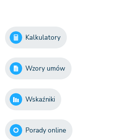
Kalkulatory
Wzory umów
Wskaźniki
Porady online