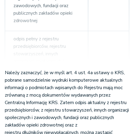
zawodowych, fundacji oraz
publicznych zakładów opieki
zdrowotnej
odpis pełny z rejestru
przedsiębiorców, rejestru
stowarzyszeń, innych
organizacji społecznych i
zawodowych, fundacji oraz
60 zł
Należy zaznaczyć, że w myśl art. 4 ust. 4a ustawy o KRS,
publicznych zakładów opieki
pobrane samodzielnie wydruki komputerowe aktualnych
zdrowotnej oraz rejestru
informacji o podmiotach wpisanych do Rejestru mają moc
dłużników niewypłacalnych
zrównaną z mocą dokumentów wydawanych przez
Centralną Informację KRS. Zatem odpis aktualny z rejestru
odpis aktualny z rejestru
przedsiębiorców, z rejestru stowarzyszeń, innych organizacji
przedsiębiorców, z rejestru
społecznych i zawodowych, fundacji oraz publicznych
stowarzyszeń, innych
zakładów opieki zdrowotnej oraz z
organizacji społecznych i
rejestru dłużników niewypłacalnych, można zastąpić