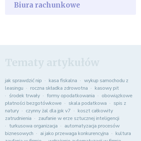
Biura rachunkowe
Tematy artykułów
jak sprawdzić nip
kasa fiskalna
wykup samochodu z
leasingu
roczna składka zdrowotna
kasowy pit
środek trwały
formy opodatkowania
obowiązkowe
płatności bezgotówkowe
skala podatkowa
spis z
natury
czynny żal dla jpk v7
koszt całkowity
zatrudnienia
zaufanie w erze sztucznej inteligencji
turkusowa organizacja
automatyzacja procesów
biznesowych
ai jako przewaga konkurencyjna
kultura