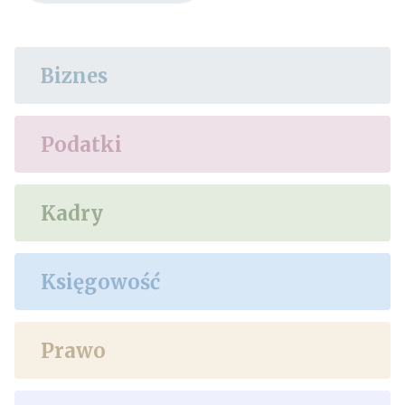
Biznes
Podatki
Kadry
Księgowość
Prawo