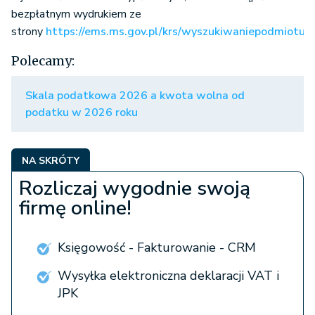
zawodowych, fundacji oraz
30 zł
bezpłatnym wydrukiem ze
publicznych zakładów opieki
strony
https://ems.ms.gov.pl/krs/wyszukiwaniepodmiotu
zdrowotnej oraz z rejestru
Polecamy:
dłużników niewypłacalnych,
Skala podatkowa 2026 a kwota wolna od
wyciąg z rejestru
podatku w 2026 roku
przedsiębiorców, rejestru
stowarzyszeń, innych
organizacji społecznych i
NA SKRÓTY
zawodowych, fundacji oraz
10 zł
Rozliczaj wygodnie swoją
publicznych zakładów opieki
5 zł
firmę online!
zdrowotnej dotyczący działu 1
za każdy kolejny dział
Księgowość - Fakturowanie - CRM
Wysyłka elektroniczna deklaracji VAT i
zaświadczenie z rejestru
JPK
przedsiębiorców, rejestru
stowarzyszeń, innych