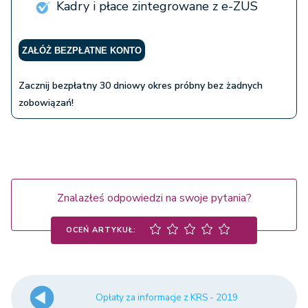
Kadry i płace zintegrowane z e-ZUS
organizacji społecznych i
zawodowych, fundacji oraz
15 zł
publicznych zakładów opieki
ZAŁÓŻ BEZPŁATNE KONTO
zdrowotnej oraz z rejestru
dłużników niewypłacalnych
Zacznij bezpłatny 30 dniowy okres próbny bez żadnych
zobowiązań!
kopia dokumentu z
elektronicznego katalogu
50 zł
dokumentów spółek
Znalazłeś odpowiedzi na swoje pytania?
OCEŃ ARTYKUŁ:
Opłaty za informacje z KRS - 2019