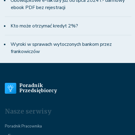
Obowiązkowe e-faktury już od lipca 2024 r.- darmowy
ebook PDF bez rejestracji
Kto może otrzymać kredyt 2%?
Wyroki w sprawach wytoczonych bankom przez
frankowiczów
Poradnik
Przedsiębiorcy
Nasze serwisy
Poradnik Pracownika