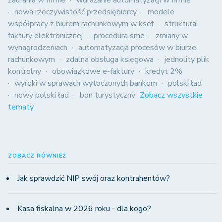
zaufania w firmie
wdrażanie automatyzacji w firmie
nowa rzeczywistość przedsiębiorcy
modele
współpracy z biurem rachunkowym w ksef
struktura
faktury elektronicznej
procedura sme
zmiany w
wynagrodzeniach
automatyzacja procesów w biurze
rachunkowym
zdalna obsługa księgowa
jednolity plik
kontrolny
obowiązkowe e-faktury
kredyt 2%
wyroki w sprawach wytoczonych bankom
polski ład
nowy polski ład
bon turystyczny
Zobacz wszystkie
tematy
ZOBACZ RÓWNIEŻ
Jak sprawdzić NIP swój oraz kontrahentów?
Kasa fiskalna w 2026 roku - dla kogo?