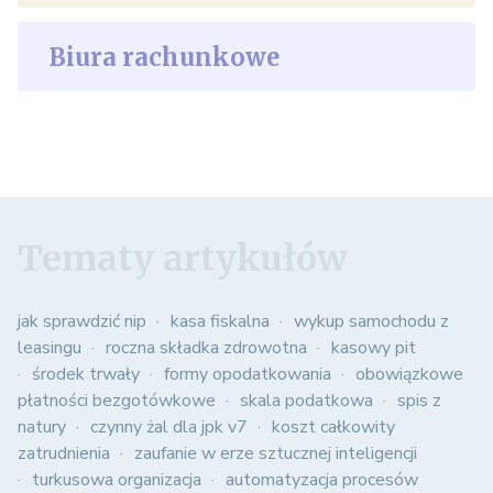
Biura rachunkowe
Tematy artykułów
jak sprawdzić nip
kasa fiskalna
wykup samochodu z
leasingu
roczna składka zdrowotna
kasowy pit
środek trwały
formy opodatkowania
obowiązkowe
płatności bezgotówkowe
skala podatkowa
spis z
natury
czynny żal dla jpk v7
koszt całkowity
zatrudnienia
zaufanie w erze sztucznej inteligencji
turkusowa organizacja
automatyzacja procesów