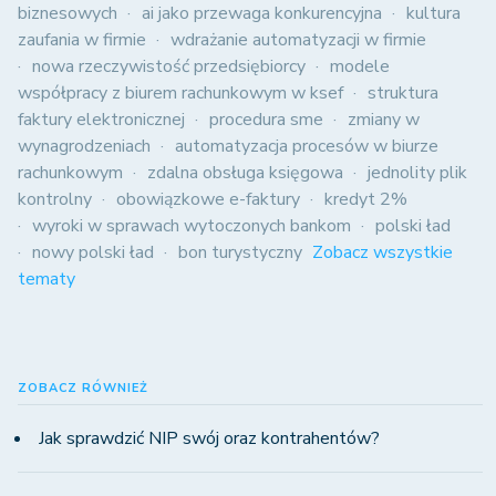
biznesowych
ai jako przewaga konkurencyjna
kultura
zaufania w firmie
wdrażanie automatyzacji w firmie
nowa rzeczywistość przedsiębiorcy
modele
współpracy z biurem rachunkowym w ksef
struktura
faktury elektronicznej
procedura sme
zmiany w
wynagrodzeniach
automatyzacja procesów w biurze
rachunkowym
zdalna obsługa księgowa
jednolity plik
kontrolny
obowiązkowe e-faktury
kredyt 2%
wyroki w sprawach wytoczonych bankom
polski ład
nowy polski ład
bon turystyczny
Zobacz wszystkie
tematy
ZOBACZ RÓWNIEŻ
Jak sprawdzić NIP swój oraz kontrahentów?