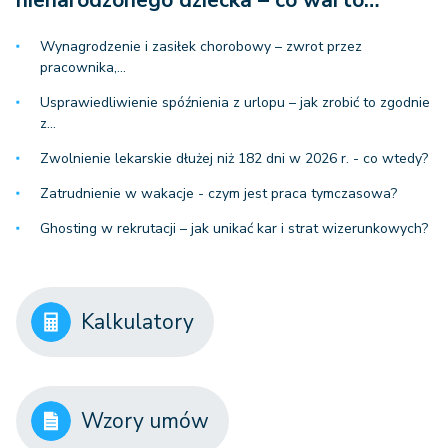
nienarodzonego dziecka – co warto…
Wynagrodzenie i zasiłek chorobowy – zwrot przez
pracownika,…
Usprawiedliwienie spóźnienia z urlopu – jak zrobić to zgodnie
z…
Zwolnienie lekarskie dłużej niż 182 dni w 2026 r. - co wtedy?
Zatrudnienie w wakacje - czym jest praca tymczasowa?
Ghosting w rekrutacji – jak unikać kar i strat wizerunkowych?
Kalkulatory
Wzory umów