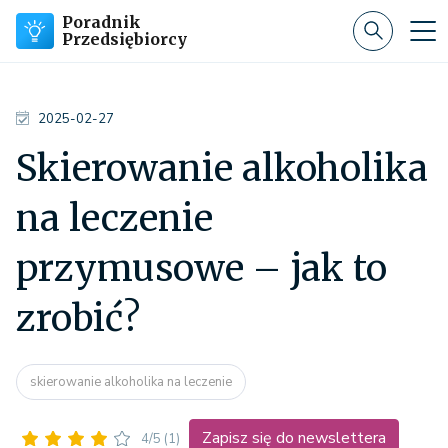
Poradnik
Przedsiębiorcy
2025-02-27
Skierowanie alkoholika
na leczenie
przymusowe – jak to
zrobić?
skierowanie alkoholika na leczenie
Zapisz się do newslettera
4/5
(1)