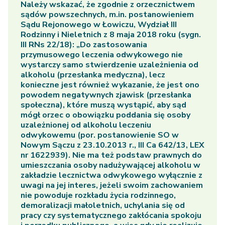
Należy wskazać, że zgodnie z orzecznictwem
sądów powszechnych, m.in. postanowieniem
Sądu Rejonowego w Łowiczu, Wydział III
Rodzinny i Nieletnich z 8 maja 2018 roku (sygn.
III RNs 22/18): „Do zastosowania
przymusowego leczenia odwykowego nie
wystarczy samo stwierdzenie uzależnienia od
alkoholu (przesłanka medyczna), lecz
konieczne jest również wykazanie, że jest ono
powodem negatywnych zjawisk (przesłanka
społeczna), które muszą wystąpić, aby sąd
mógł orzec o obowiązku poddania się osoby
uzależnionej od alkoholu leczeniu
odwykowemu (por. postanowienie SO w
Nowym Sączu z 23.10.2013 r., III Ca 642/13, LEX
nr 1622939). Nie ma też podstaw prawnych do
umieszczania osoby nadużywającej alkoholu w
zakładzie lecznictwa odwykowego wyłącznie z
uwagi na jej interes, jeżeli swoim zachowaniem
nie powoduje rozkładu życia rodzinnego,
demoralizacji małoletnich, uchylania się od
pracy czy systematycznego zakłócania spokoju