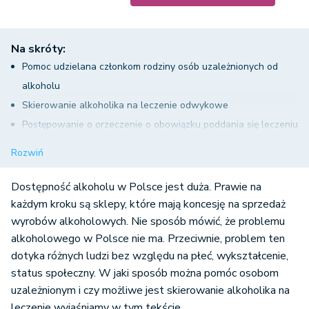
Na skróty:
Pomoc udzielana członkom rodziny osób uzależnionych od
alkoholu
Skierowanie alkoholika na leczenie odwykowe
Postępowanie o orzeczenie o obowiązku poddania się leczeniu
odwykowemu
Rozwiń
Zarządzenie obserwacji lub badania biegłego przez sąd
Rozprawa w sprawie orzeczenia o leczeniu odwykowym
Dostępność alkoholu w Polsce jest duża. Prawie na
osoby uzależnionej od alkoholu
każdym kroku są sklepy, które mają koncesję na sprzedaż
wyrobów alkoholowych. Nie sposób mówić, że problemu
Postępowanie po uprawomocnieniu się postanowienia o
alkoholowego w Polsce nie ma. Przeciwnie, problem ten
zastosowaniu obowiązku leczenia odwykowego
dotyka różnych ludzi bez względu na płeć, wykształcenie,
Obowiązek poddania się leczeniu odwykowemu –
status społeczny. W jaki sposób można pomóc osobom
ograniczenia czasowe, możliwość jego zmiany lub uchylenia
uzależnionym i czy możliwe jest skierowanie alkoholika na
Skierowanie alkoholika na leczenie przymusowe -
leczenie wyjaśniamy w tym tekście.