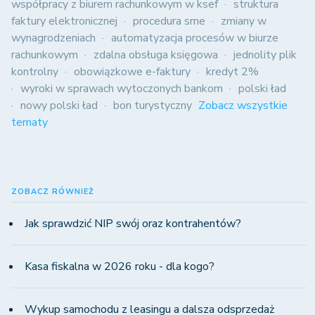
współpracy z biurem rachunkowym w ksef
struktura
faktury elektronicznej
procedura sme
zmiany w
wynagrodzeniach
automatyzacja procesów w biurze
rachunkowym
zdalna obsługa księgowa
jednolity plik
kontrolny
obowiązkowe e-faktury
kredyt 2%
wyroki w sprawach wytoczonych bankom
polski ład
nowy polski ład
bon turystyczny
Zobacz wszystkie
tematy
ZOBACZ RÓWNIEŻ
Jak sprawdzić NIP swój oraz kontrahentów?
Kasa fiskalna w 2026 roku - dla kogo?
Wykup samochodu z leasingu a dalsza odsprzedaż