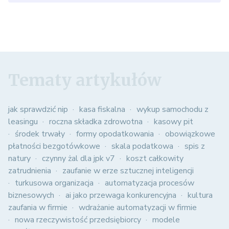
Tematy artykułów
jak sprawdzić nip
kasa fiskalna
wykup samochodu z
leasingu
roczna składka zdrowotna
kasowy pit
środek trwały
formy opodatkowania
obowiązkowe
płatności bezgotówkowe
skala podatkowa
spis z
natury
czynny żal dla jpk v7
koszt całkowity
zatrudnienia
zaufanie w erze sztucznej inteligencji
turkusowa organizacja
automatyzacja procesów
biznesowych
ai jako przewaga konkurencyjna
kultura
zaufania w firmie
wdrażanie automatyzacji w firmie
nowa rzeczywistość przedsiębiorcy
modele