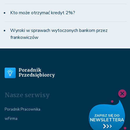
Kto może otrzymać kredyt 2%?
Wyroki w sprawach wytoczonych bankom przez
frankowiczów
Poradnik
Przedsiębiorcy
Nasze serwisy
Poradnik Pracownika
wFirma