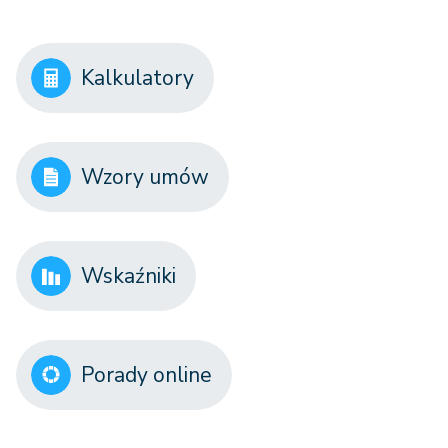
Kalkulatory
Wzory umów
Wskaźniki
Porady online