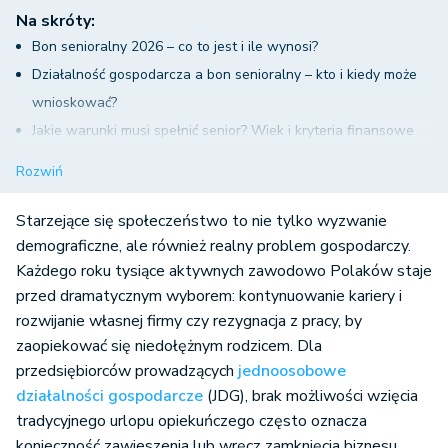
Na skróty:
Bon senioralny 2026 – co to jest i ile wynosi?
Działalność gospodarcza a bon senioralny – kto i kiedy może
wnioskować?
Jakie warunki musi spełnić senior? Wiek i kryteria finansowe
Nowe możliwości biznesowe dla firm opiekuńczych i sektora
Rozwiń
MŚP
Perspektywa działów HR – jak bon senioralny wpłynie na
Starzejące się społeczeństwo to nie tylko wyzwanie
rynek pracy?
demograficzne, ale również realny problem gospodarczy.
Każdego roku tysiące aktywnych zawodowo Polaków staje
Najczęstsze błędy we wnioskach – na co uważać?
przed dramatycznym wyborem: kontynuowanie kariery i
Podsumowanie
rozwijanie własnej firmy czy rezygnacja z pracy, by
zaopiekować się niedołężnym rodzicem. Dla
przedsiębiorców prowadzących
jednoosobowe
działalności gospodarcze
(JDG), brak możliwości wzięcia
tradycyjnego urlopu opiekuńczego często oznacza
konieczność zawieszenia lub wręcz zamknięcia biznesu.