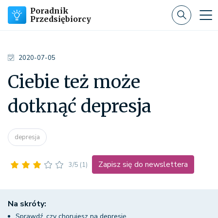
Poradnik
Przedsiębiorcy
2020-07-05
Ciebie też może
dotknąć depresja
depresja
Zapisz się do newslettera
3/5
(1)
Na skróty:
Sprawdź, czy chorujesz na depresję