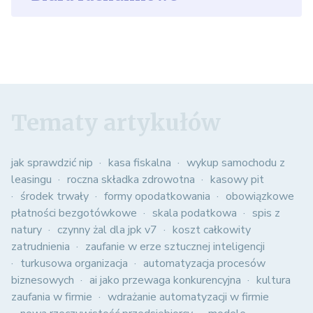
Tematy artykułów
jak sprawdzić nip
kasa fiskalna
wykup samochodu z
leasingu
roczna składka zdrowotna
kasowy pit
środek trwały
formy opodatkowania
obowiązkowe
płatności bezgotówkowe
skala podatkowa
spis z
natury
czynny żal dla jpk v7
koszt całkowity
zatrudnienia
zaufanie w erze sztucznej inteligencji
turkusowa organizacja
automatyzacja procesów
biznesowych
ai jako przewaga konkurencyjna
kultura
zaufania w firmie
wdrażanie automatyzacji w firmie