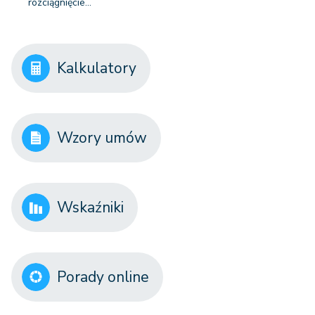
rozciągnięcie…
Kalkulatory
Wzory umów
Wskaźniki
Porady online