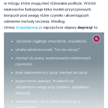
w mózgu, które mogą mieć różnorakie podłoże. Wśród
naukowców funkcjonuje kilka modeli przyczynowych,
biorących pod uwagę różne czynniki i akcentujących
odmienne metody leczenia. Według
strony
stopdepresji.pl
najczęstsze objawy
depresji
to:
“poczucie ciągłego zmęczenia, ociężałości,
utrata zainteresowań, "nic nie cieszy",
niechęć do pracy, wykonywania codziennych
czynności,
brak zadowolenia z życia, niechęć do życia,
pogorszenie pamięci, trudności ze
skupieniem uwagi przy czytaniu, oglądaniu
telewizji,
zamartwianie się (o dzień dzisiejszy, o
przyszłość),