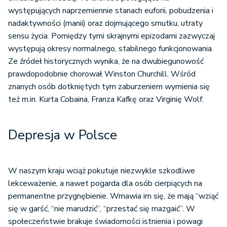
występujących naprzemiennie stanach euforii, pobudzenia i
nadaktywności (manii) oraz dojmującego smutku, utraty
sensu życia. Pomiędzy tymi skrajnymi epizodami zazwyczaj
występują okresy normalnego, stabilnego funkcjonowania.
Ze źródeł historycznych wynika, że na dwubiegunowość
prawdopodobnie chorował Winston Churchill. Wśród
znanych osób dotkniętych tym zaburzeniem wymienia się
też m.in. Kurta Cobaina, Franza Kafkę oraz Virginię Wolf.
Depresja w Polsce
W naszym kraju wciąż pokutuje niezwykle szkodliwe
lekceważenie, a nawet pogarda dla osób cierpiących na
permanentne przygnębienie. Wmawia im się, że mają “wziąć
się w garść, “nie marudzić”, “przestać się mazgaić”. W
społeczeństwie brakuje świadomości istnienia i powagi