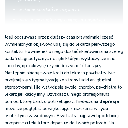
unikanie spotkań ze znajomymi,
uczucie wewnętrznego napięcia, niepokoju,
wczesne budzenie się, płytki sen,
Jeśli odczuwasz przez dłuższy czas przynajmniej część
złe samopoczucie rano,
wymienionych objawów, udaj się do lekarza pierwszego
brak apetytu, chudniecie,
kontaktu. Powinieneś u niego dostać skierowania na szereg
badań diagnostycznych, dzięki którym wykluczy się inne
zaparcia, zasychanie w ustach,
choroby, np. cukrzycę czy niedoczynność tarczycy.
bóle, przede wszystkim głowy, różnych grup
Następnie skieruj swoje kroki do lekarza psychiatry. Nie
mięśniowych.”
przejmuj się stygmatyzacją ze strony ludzi ani głupimi
stereotypami. Nie wstydź się swojej choroby, psychiatra to
lekarz jak każdy inny. Uzyskasz u niego profesjonalną
pomoc, której bardzo potrzebujesz. Nieleczona
depresja
może się pogłębić, powiększając zniszczenia w życiu
osobistym i zawodowym. Psychiatra najprawdopodobniej
przepisze ci leki, które dopasuje do twoich potrzeb. Na