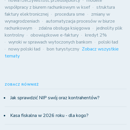
nowa rzeczywistość przedsiębiorcy
modele
współpracy z biurem rachunkowym w ksef
struktura
faktury elektronicznej
procedura sme
zmiany w
wynagrodzeniach
automatyzacja procesów w biurze
rachunkowym
zdalna obsługa księgowa
jednolity plik
kontrolny
obowiązkowe e-faktury
kredyt 2%
wyroki w sprawach wytoczonych bankom
polski ład
nowy polski ład
bon turystyczny
Zobacz wszystkie
tematy
ZOBACZ RÓWNIEŻ
Jak sprawdzić NIP swój oraz kontrahentów?
Kasa fiskalna w 2026 roku - dla kogo?