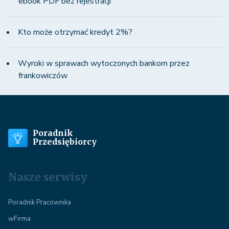
ebook PDF bez rejestracji
Kto może otrzymać kredyt 2%?
Wyroki w sprawach wytoczonych bankom przez
frankowiczów
Poradnik
Przedsiębiorcy
Nasze serwisy
Poradnik Pracownika
wFirma