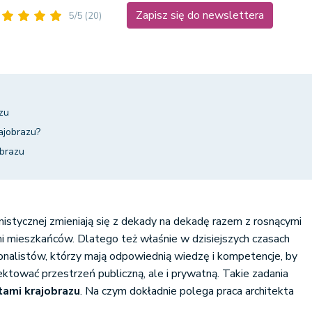
Zapisz się do newslettera
5/5
(20)
azu
ajobrazu?
obrazu
nistycznej zmieniają się z dekady na dekadę razem z rosnącymi
i mieszkańców. Dlatego też właśnie w dzisiejszych czasach
onalistów, którzy mają odpowiednią wiedzę i kompetencje, by
tować przestrzeń publiczną, ale i prywatną. Takie zadania
tami krajobrazu
. Na czym dokładnie polega praca architekta