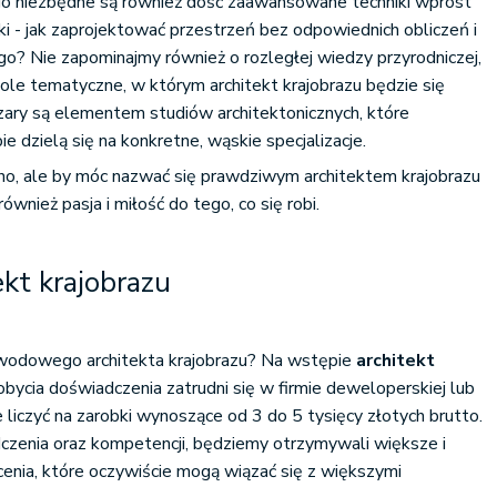
ego niezbędne są również dość zaawansowane techniki wprost
 - jak zaprojektować przestrzeń bez odpowiednich obliczeń i
o? Nie zapominajmy również o rozległej wiedzy przyrodniczej,
ole tematyczne, w którym architekt krajobrazu będzie się
zary są elementem studiów architektonicznych, które
dzielą się na konkretne, wąskie specjalizacje.
edno, ale by móc nazwać się prawdziwym architektem krajobrazu
ównież pasja i miłość do tego, co się robi.
ekt krajobrazu
zawodowego architekta krajobrazu? Na wstępie
architekt
dobycia doświadczenia zatrudni się w firmie deweloperskiej lub
e liczyć na zarobki wynoszące od 3 do 5 tysięcy złotych brutto.
czenia oraz kompetencji, będziemy otrzymywali większe i
cenia, które oczywiście mogą wiązać się z większymi