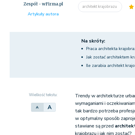
Zespół - wFirma.pl
architekt krajobrazu
Artykuły autora
Na skróty:
Praca architekta krajobr
Jak zostać architektem kr
Ile zarabia architekt kraj
Wielkość tekstu:
Trendy w architekturze urba
wymaganiami i oczekiwaniam
A
A
tak bardzo potrzeba profesj
w optymalny sposób zaprojek
stawiane są przed
architek
krajobrazu i jak nim zostać?