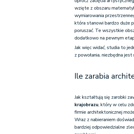
oprócz zacięcia artystyczn
wzięte z obszaru matematyki
wymiarowania przestrzenneg
która stanowi bardzo duże p
poruszać. Te wszystkie obs
dodatkowo na pewnym etapie 
Jak więc widać, studia to j
z powołania, niezbędna jest r
Ile zarabia archit
Jak kształtują się zarobki 
krajobrazu
, który w celu z
firmie architektonicznej moż
Wraz z nabieraniem doświad
bardziej odpowiedzialne zle