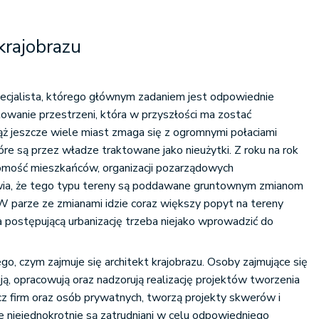
krajobrazu
ecjalista, którego głównym zadaniem jest odpowiednie
owanie przestrzeni, która w przyszłości ma zostać
ż jeszcze wiele miast zmaga się z ogromnymi połaciami
e są przez władze traktowane jako nieużytki. Z roku na rok
omość mieszkańców, organizacji pozarządowych
ia, że tego typu tereny są poddawane gruntownym zmianom
W parze ze zmianami idzie coraz większy popyt na tereny
a postępującą urbanizację trzeba niejako wprowadzić do
o, czym zajmuje się architekt krajobrazu. Osoby zajmujące się
ują, opracowują oraz nadzorują realizację projektów tworzenia
z firm oraz osób prywatnych, tworzą projekty skwerów i
e niejednokrotnie są zatrudniani w celu odpowiedniego