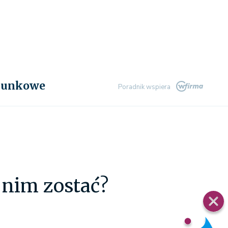
chunkowe
Poradnik wspiera
k nim zostać?