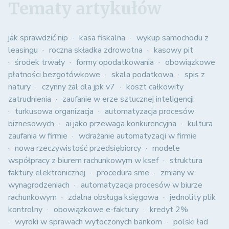
Tematy artykułów
jak sprawdzić nip
kasa fiskalna
wykup samochodu z
leasingu
roczna składka zdrowotna
kasowy pit
środek trwały
formy opodatkowania
obowiązkowe
płatności bezgotówkowe
skala podatkowa
spis z
natury
czynny żal dla jpk v7
koszt całkowity
zatrudnienia
zaufanie w erze sztucznej inteligencji
turkusowa organizacja
automatyzacja procesów
biznesowych
ai jako przewaga konkurencyjna
kultura
zaufania w firmie
wdrażanie automatyzacji w firmie
nowa rzeczywistość przedsiębiorcy
modele
współpracy z biurem rachunkowym w ksef
struktura
faktury elektronicznej
procedura sme
zmiany w
wynagrodzeniach
automatyzacja procesów w biurze
rachunkowym
zdalna obsługa księgowa
jednolity plik
kontrolny
obowiązkowe e-faktury
kredyt 2%
wyroki w sprawach wytoczonych bankom
polski ład