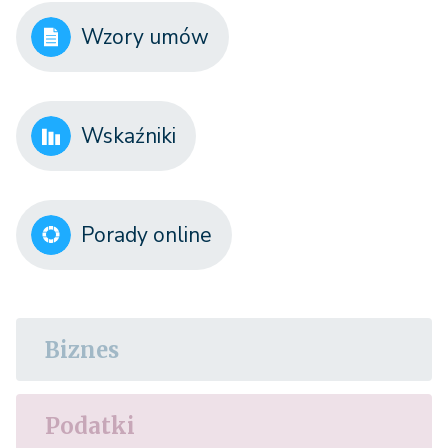
Wzory umów
Wskaźniki
Porady online
Biznes
Podatki